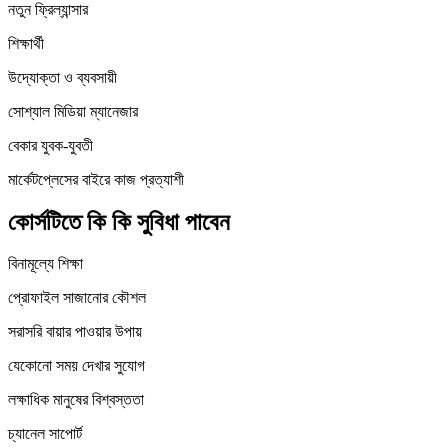
নতুন ফ্রিল্যান্সার
শিক্ষার্থী
উদ্যোক্তা ও ব্যবসায়ী
সোশ্যাল মিডিয়া ম্যানেজার
বেকার যুবক-যুবতী
মার্কেটপ্লেসের বাইরে কাজ প্রত্যাশী
কোর্সটিতে কি কি সুবিধা পাবেন
বিনামূল্যে শিক্ষা
প্রোফাইল সাজানোর কৌশল
সরাসরি বায়ার পাওয়ার উপায়
যেকোনো সময় দেখার সুযোগ
লক্ষাধিক মানুষের বিশ্বস্ততা
চ্যানেল সাপোর্ট