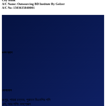
City Bank
A/C Name: Outsourcing BD Institute By Golzer
A/C No: 1503635840001
গুগল ম্যাপ
যোগাযোগ
রংপুর, পায়রা চত্তর, পুরাতন বিএনপির গলি
এস, আর শপিং কমপ্লেক্স