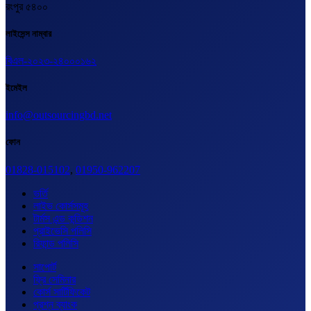
রংপুর ৫৪০০
লাইসেন্স নাম্বার
বিএল-২০২৩-২৪০০০১৬২
ইমেইল
info@outsourcingbd.net
ফোন
01828-015102
,
01950-962207
ভর্তি
লাইভ কোর্সসমূহ
টার্মস এন্ড কন্ডিশন
প্রাইভেসি পলিসি
রিফান্ড পলিসি
সাপোর্ট
ফ্রি সেমিনার
কোর্স সার্টিফিকেট
প্রশ্ন ব্যাংক