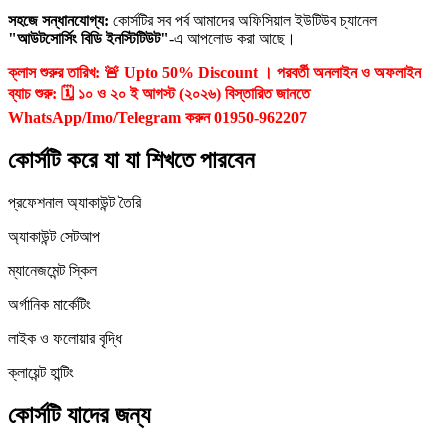
সহজে সন্ধানযোগ্য:
কোর্সটির সব পর্ব আমাদের অফিসিয়াল ইউটিউব চ্যানেল
"আউটসোর্সিং বিডি ইনস্টিটিউট"
-এ আপলোড করা আছে।
ক্লাস শুরুর তারিখ: 🚨 Upto 50% Discount । পরবর্তী অনলাইন ও অফলাইন
ব্যাচ শুরু: 🗓️ ১০ ও ২০ ই আগস্ট (২০২৬) বিস্তারিত জানতে
WhatsApp/Imo/Telegram করুন 01950-962207
কোর্সটি করে যা যা শিখতে পারবেন
প্রফেশনাল অ্যাকাউন্ট তৈরি
অ্যাকাউন্ট সেটআপ
ম্যানেজমেন্ট স্কিল
অর্গানিক মার্কেটিং
লাইক ও ফলোয়ার বৃদ্ধি
ক্লায়েন্ট হান্টিং
কোর্সটি যাদের জন্য