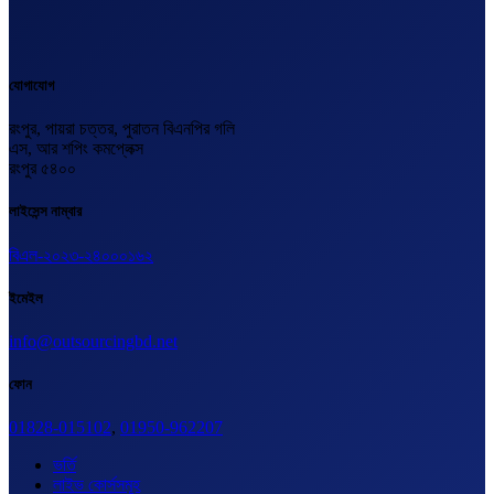
যোগাযোগ
রংপুর, পায়রা চত্তর, পুরাতন বিএনপির গলি
এস, আর শপিং কমপ্লেক্স
রংপুর ৫৪০০
লাইসেন্স নাম্বার
বিএল-২০২৩-২৪০০০১৬২
ইমেইল
info@outsourcingbd.net
ফোন
01828-015102
,
01950-962207
ভর্তি
লাইভ কোর্সসমূহ