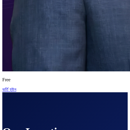
Free
ভর্তি হউন