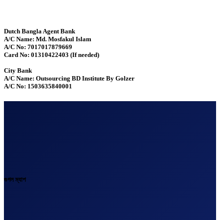
Dutch Bangla Agent Bank
A/C Name: Md. Mosfakul Islam
A/C No: 7017017879669
Card No: 01310422403 (If needed)
City Bank
A/C Name: Outsourcing BD Institute By Golzer
A/C No: 1503635840001
গুগল ম্যাপ