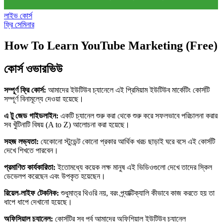
লাইভ কোর্স
ফ্রি সেমিনার
How To Learn YouTube Marketing (Free)
কোর্স ওভারভিউ
সম্পূর্ণ ফ্রি কোর্স:
আমাদের ইউটিউব চ্যানেলে এই প্রিমিয়াম ইউটিউব মার্কেটিং কোর্সটি
সম্পূর্ণ বিনামূল্যে দেওয়া হয়েছে।
এ টু জেড গাইডলাইন:
একটি চ্যানেল শুরু করা থেকে শুরু করে সফলভাবে পরিচালনা করার
সব খুঁটিনাটি বিষয় (A to Z) আলোচনা করা হয়েছে।
সহজ লভ্যতা:
যেকোনো স্টুডেন্ট কোনো প্রকার আর্থিক খরচ ছাড়াই ঘরে বসে এই কোর্সটি
দেখে শিখতে পারবেন।
প্রমাণিত কার্যকারিতা:
ইতোমধ্যে কয়েক লক্ষ মানুষ এই ভিডিওগুলো দেখে তাদের স্কিল
ডেভেলপ করেছেন এবং উপকৃত হয়েছেন।
রিয়েল-লাইফ টেকনিক:
শুধুমাত্র থিওরি নয়, বরং প্র্যাক্টিক্যালি কীভাবে কাজ করতে হয় তা
ধাপে ধাপে দেখানো হয়েছে।
অফিসিয়াল চ্যানেল:
কোর্সটির সব পর্ব আমাদের অফিশিয়াল ইউটিউব চ্যানেল