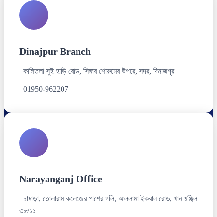
Dinajpur Branch
কালিতলা সুই হাড়ি রোড, সিঙ্গার শোরুমের উপরে, সদর, দিনাজপুর
01950-962207
Narayanganj Office
চাষাড়া, তোলারাম কলেজের পাশের গলি, আল্লামা ইকবাল রোড, খান মঞ্জিল
৩৮/১১