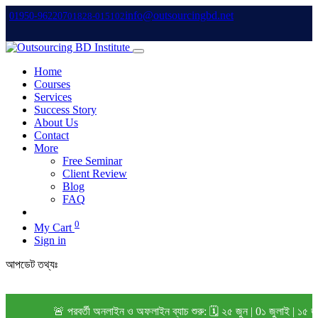
info@outsourcingbd.net
01950-962207
01828-015102
Home
Courses
Services
Success Story
About Us
Contact
More
Free Seminar
Client Review
Blog
FAQ
0
My Cart
Sign in
আপডেট তথ্যঃ
🚨 পরবর্তী অনলাইন ও অফলাইন ব্যাচ শুরু: 🗓️ ২৫ জুন | 0১ জুলাই | ১৫ 