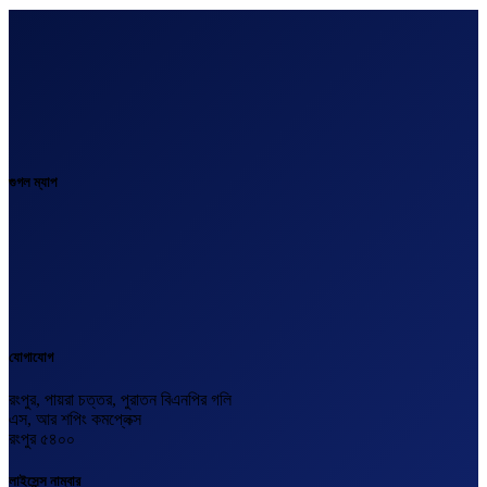
গুগল ম্যাপ
যোগাযোগ
রংপুর, পায়রা চত্তর, পুরাতন বিএনপির গলি
এস, আর শপিং কমপ্লেক্স
রংপুর ৫৪০০
লাইসেন্স নাম্বার