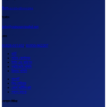
বিএল-২০২৩-২৪০০০১৬২
ইমেইল
info@outsourcingbd.net
ফোন
01828-015102
,
01950-962207
ভর্তি
লাইভ কোর্সসমূহ
টার্মস এন্ড কন্ডিশন
প্রাইভেসি পলিসি
রিফান্ড পলিসি
সাপোর্ট
ফ্রি সেমিনার
কোর্স সার্টিফিকেট
প্রশ্ন ব্যাংক
সোশ্যাল মিডিয়া