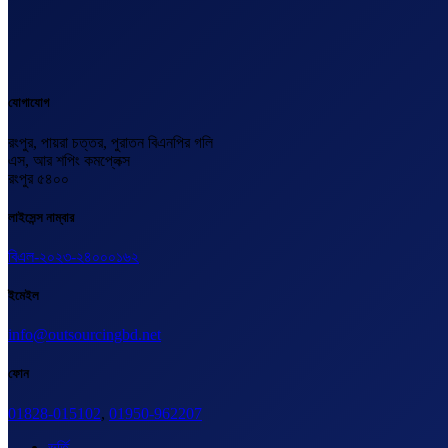
যোগাযোগ
রংপুর, পায়রা চত্তর, পুরাতন বিএনপির গলি
এস, আর শপিং কমপ্লেক্স
রংপুর ৫৪০০
লাইসেন্স নাম্বার
বিএল-২০২৩-২৪০০০১৬২
ইমেইল
info@outsourcingbd.net
ফোন
01828-015102
,
01950-962207
ভর্তি