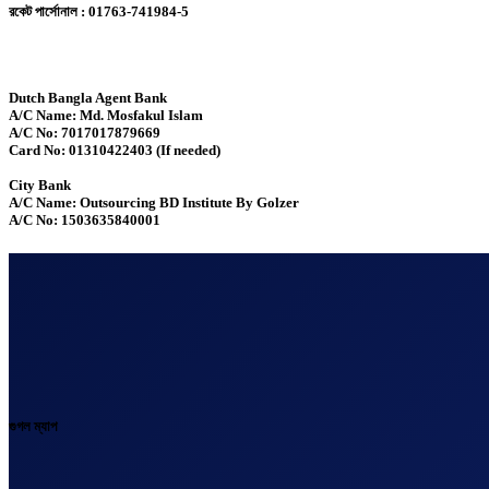
রকেট পার্সোনাল : 01763-741984-5
Dutch Bangla Agent Bank
A/C Name: Md. Mosfakul Islam
A/C No: 7017017879669
Card No: 01310422403 (If needed)
City Bank
A/C Name: Outsourcing BD Institute By Golzer
A/C No: 1503635840001
গুগল ম্যাপ