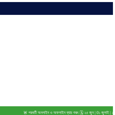
🚨 পরবর্তী অনলাইন ও অফলাইন ব্যাচ শুরু: 🗓️ ২৫ জুন | 0১ জুলাই | ১৫ জুলাই