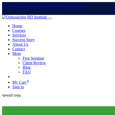
info@outsourcingbd.net
01950-962207
01828-015102
Home
Courses
Services
Success Story
About Us
Contact
More
Free Seminar
Client Review
Blog
FAQ
0
My Cart
Sign in
আপডেট তথ্যঃ