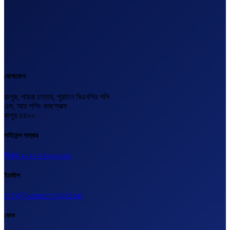
যোগাযোগ
রংপুর, পায়রা চত্তর, পুরাতন বিএনপির গলি
এস, আর শপিং কমপ্লেক্স
রংপুর ৫৪০০
লাইসেন্স নাম্বার
বিএল-২০২৩-২৪০০০১৬২
ইমেইল
info@outsourcingbd.net
ফোন