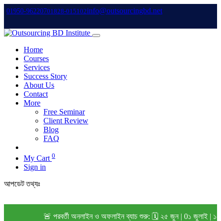
info@outsourcingbd.net
01950-962207
01828-015102
Home
Courses
Services
Success Story
About Us
Contact
More
Free Seminar
Client Review
Blog
FAQ
0
My Cart
Sign in
আপডেট তথ্যঃ
🚨 পরবর্তী অনলাইন ও অফলাইন ব্যাচ শুরু: 🗓️ ২৫ জুন | 0১ জুলাই | ১