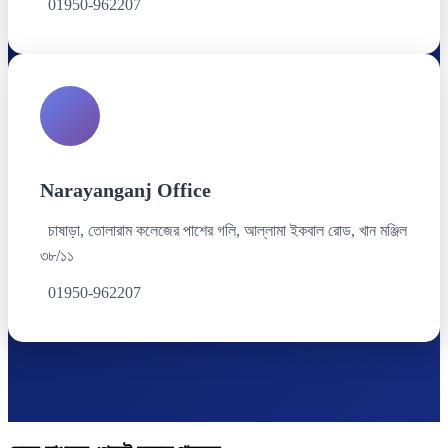
01950-962207
Narayanganj Office
চাষাড়া, তোলারাম কলেজের পাশের গলি, আল্লামা ইকবাল রোড, খান মঞ্জিল
৩৮/১১
01950-962207