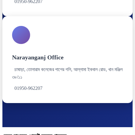
01950-962207
Narayanganj Office
চাষাড়া, তোলারাম কলেজের পাশের গলি, আল্লামা ইকবাল রোড, খান মঞ্জিল
৩৮/১১
01950-962207