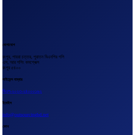
যোগাযোগ
রংপুর, পায়রা চত্তর, পুরাতন বিএনপির গলি
এস, আর শপিং কমপ্লেক্স
রংপুর ৫৪০০
লাইসেন্স নাম্বার
বিএল-২০২৩-২৪০০০১৬২
ইমেইল
info@outsourcingbd.net
ফোন