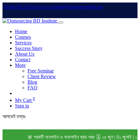
info@outsourcingbd.net
01950-962207
01828-015102
Home
Courses
Services
Success Story
About Us
Contact
More
Free Seminar
Client Review
Blog
FAQ
0
My Cart
Sign in
আপডেট তথ্যঃ
🚨 পরবর্তী অনলাইন ও অফলাইন ব্যাচ শুরু: 🗓️ ২৫ জুন | 0১ জুলাই | ১