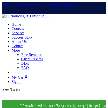
info@outsourcingbd.net
01950-962207
01828-015102
Home
Courses
Services
Success Story
About Us
Contact
More
Free Seminar
Client Review
Blog
FAQ
0
My Cart
Sign in
আপডেট তথ্যঃ
🚨 পরবর্তী অনলাইন ও অফলাইন ব্যাচ শুরু: 🗓️ ২৫ জুন | 0১ জুলাই | ১