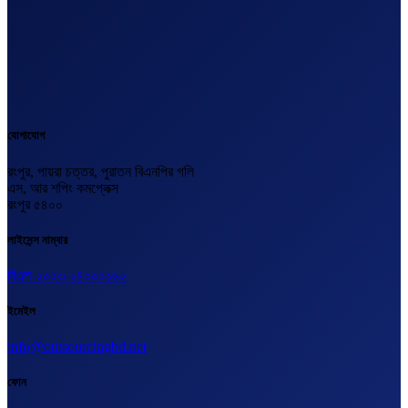
যোগাযোগ
রংপুর, পায়রা চত্তর, পুরাতন বিএনপির গলি
এস, আর শপিং কমপ্লেক্স
রংপুর ৫৪০০
লাইসেন্স নাম্বার
বিএল-২০২৩-২৪০০০১৬২
ইমেইল
info@outsourcingbd.net
ফোন