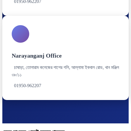
01950-962207
Narayanganj Office
চাষাড়া, তোলারাম কলেজের পাশের গলি, আল্লামা ইকবাল রোড, খান মঞ্জিল
৩৮/১১
01950-962207