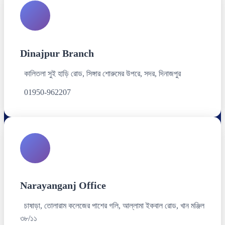
Dinajpur Branch
কালিতলা সুই হাড়ি রোড, সিঙ্গার শোরুমের উপরে, সদর, দিনাজপুর
01950-962207
Narayanganj Office
চাষাড়া, তোলারাম কলেজের পাশের গলি, আল্লামা ইকবাল রোড, খান মঞ্জিল
৩৮/১১