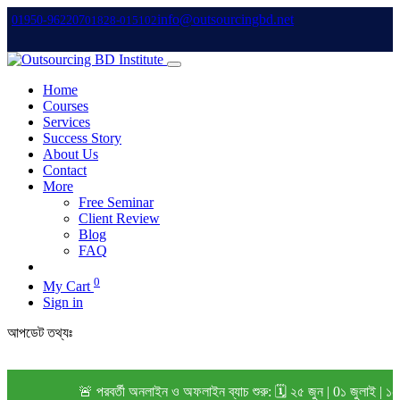
info@outsourcingbd.net
01950-962207
01828-015102
Home
Courses
Services
Success Story
About Us
Contact
More
Free Seminar
Client Review
Blog
FAQ
0
My Cart
Sign in
আপডেট তথ্যঃ
🚨 পরবর্তী অনলাইন ও অফলাইন ব্যাচ শুরু: 🗓️ ২৫ জুন | 0১ জুলাই | ১