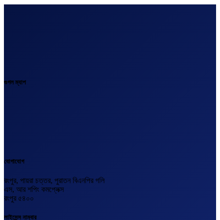
গুগল ম্যাপ
যোগাযোগ
রংপুর, পায়রা চত্তর, পুরাতন বিএনপির গলি
এস, আর শপিং কমপ্লেক্স
রংপুর ৫৪০০
লাইসেন্স নাম্বার