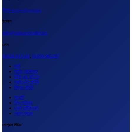
বিএল-২০২৩-২৪০০০১৬২
ইমেইল
info@outsourcingbd.net
ফোন
01828-015102
,
01950-962207
ভর্তি
লাইভ কোর্সসমূহ
টার্মস এন্ড কন্ডিশন
প্রাইভেসি পলিসি
রিফান্ড পলিসি
সাপোর্ট
ফ্রি সেমিনার
কোর্স সার্টিফিকেট
প্রশ্ন ব্যাংক
সোশ্যাল মিডিয়া