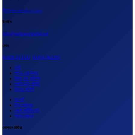
বিএল-২০২৩-২৪০০০১৬২
ইমেইল
info@outsourcingbd.net
ফোন
01828-015102
,
01950-962207
ভর্তি
লাইভ কোর্সসমূহ
টার্মস এন্ড কন্ডিশন
প্রাইভেসি পলিসি
রিফান্ড পলিসি
সাপোর্ট
ফ্রি সেমিনার
কোর্স সার্টিফিকেট
প্রশ্ন ব্যাংক
সোশ্যাল মিডিয়া