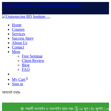
info@outsourcingbd.net
01950-962207
01828-015102
Home
Courses
Services
Success Story
About Us
Contact
More
Free Seminar
Client Review
Blog
FAQ
0
My Cart
Sign in
আপডেট তথ্যঃ
🚨 পরবর্তী অনলাইন ও অফলাইন ব্যাচ শুরু: 🗓️ ২৫ জুন | 0১ জুলাই | ১৫