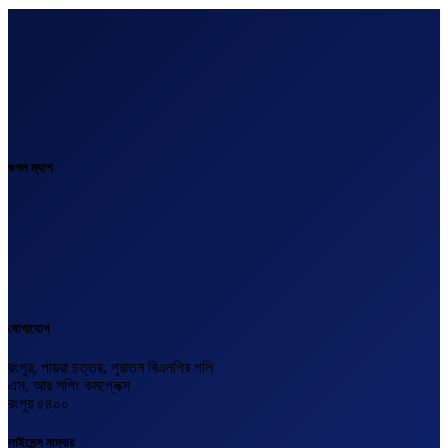
গুগল ম্যাপ
যোগাযোগ
রংপুর, পায়রা চত্তর, পুরাতন বিএনপির গলি
এস, আর শপিং কমপ্লেক্স
রংপুর ৫৪০০
লাইসেন্স নাম্বার