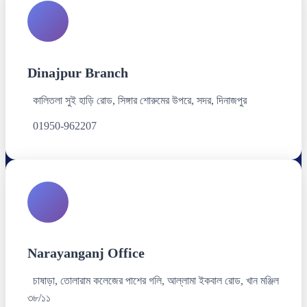
Dinajpur Branch
কালিতলা সুই হাড়ি রোড, সিঙ্গার শোরুমের উপরে, সদর, দিনাজপুর
01950-962207
Narayanganj Office
চাষাড়া, তোলারাম কলেজের পাশের গলি, আল্লামা ইকবাল রোড, খান মঞ্জিল
৩৮/১১