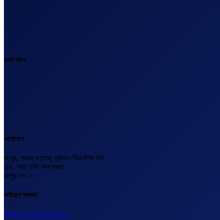
গুগল ম্যাপ
যোগাযোগ
রংপুর, পায়রা চত্তর, পুরাতন বিএনপির গলি
এস, আর শপিং কমপ্লেক্স
রংপুর ৫৪০০
লাইসেন্স নাম্বার
বিএল-২০২৩-২৪০০০১৬২