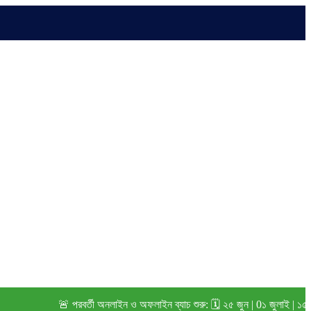
🚨 পরবর্তী অনলাইন ও অফলাইন ব্যাচ শুরু: 🗓️ ২৫ জুন | 0১ জুলাই | ১৫ জুলাই (