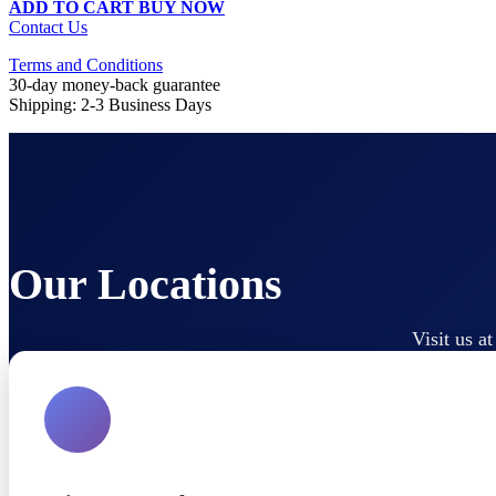
ADD TO CART
BUY NOW
Contact Us
Terms and Conditions
30-day money-back guarantee
Shipping: 2-3 Business Days
Our Locations
Visit us a