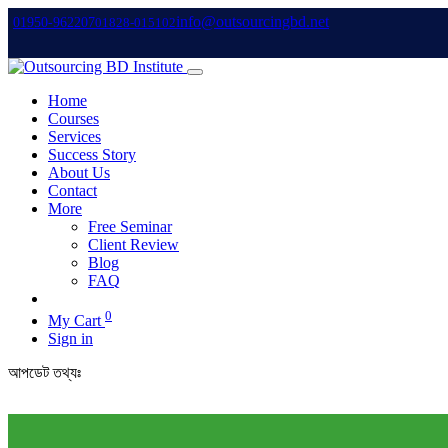
info@outsourcingbd.net
01950-962207
01828-015102
Home
Courses
Services
Success Story
About Us
Contact
More
Free Seminar
Client Review
Blog
FAQ
0
My Cart
Sign in
আপডেট তথ্যঃ