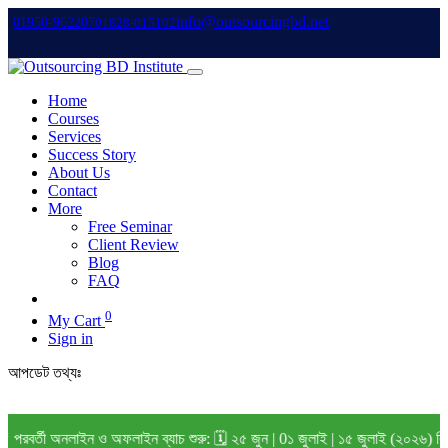
info@outsourcingbd.net
01950-962207
01828-015102
Home
Courses
Services
Success Story
About Us
Contact
More
Free Seminar
Client Review
Blog
FAQ
0
My Cart
Sign in
আপডেট তথ্যঃ
বর্তী অনলাইন ও অফলাইন ব্যাচ শুরু: 🗓️ ২৫ জুন | 0১ জুলাই | ১৫ জুলাই (২০২৬) বি