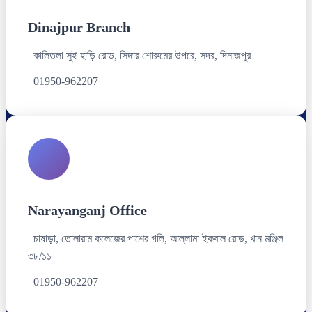
Dinajpur Branch
কালিতলা সুই হাড়ি রোড, সিঙ্গার শোরুমের উপরে, সদর, দিনাজপুর
01950-962207
Narayanganj Office
চাষাড়া, তোলারাম কলেজের পাশের গলি, আল্লামা ইকবাল রোড, খান মঞ্জিল
৩৮/১১
01950-962207