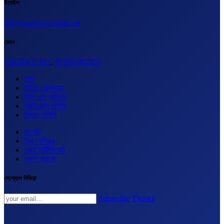
ইমেইল
info@outsourcingbd.net
ফোন
01828-015102
,
01950-962207
ভর্তি
লাইভ কোর্সসমূহ
টার্মস এন্ড কন্ডিশন
প্রাইভেসি পলিসি
রিফান্ড পলিসি
সাপোর্ট
ফ্রি সেমিনার
কোর্স সার্টিফিকেট
প্রশ্ন ব্যাংক
সোশ্যাল মিডিয়া
Subscribe
Thanks