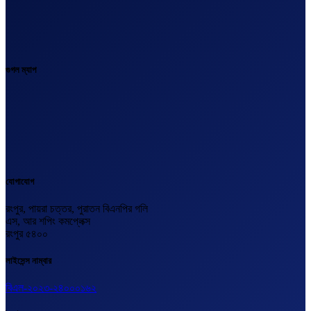
গুগল ম্যাপ
যোগাযোগ
রংপুর, পায়রা চত্তর, পুরাতন বিএনপির গলি
এস, আর শপিং কমপ্লেক্স
রংপুর ৫৪০০
লাইসেন্স নাম্বার
বিএল-২০২৩-২৪০০০১৬২