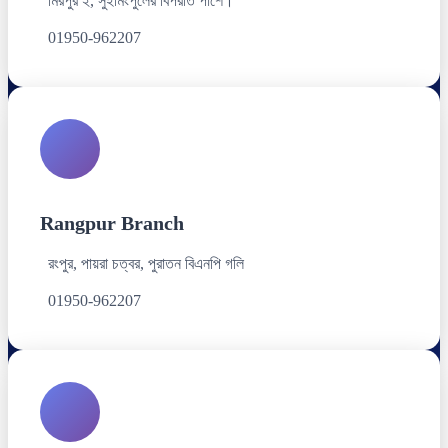
মিরপুর ২, সুইমিংপুলের বিপরীত পাশে।
01950-962207
Rangpur Branch
রংপুর, পায়রা চত্বর, পুরাতন বিএনপি গলি
01950-962207