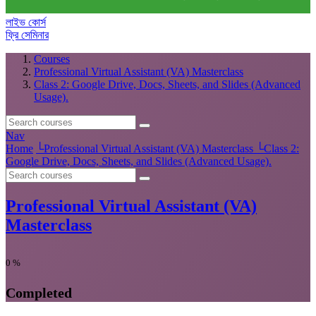
লাইভ কোর্স
ফ্রি সেমিনার
Courses
Professional Virtual Assistant (VA) Masterclass
Class 2: Google Drive, Docs, Sheets, and Slides (Advanced
Usage).
Nav
Home
└
Professional Virtual Assistant (VA) Masterclass
└
Class 2:
Google Drive, Docs, Sheets, and Slides (Advanced Usage).
Professional Virtual Assistant (VA)
Masterclass
0
%
Completed