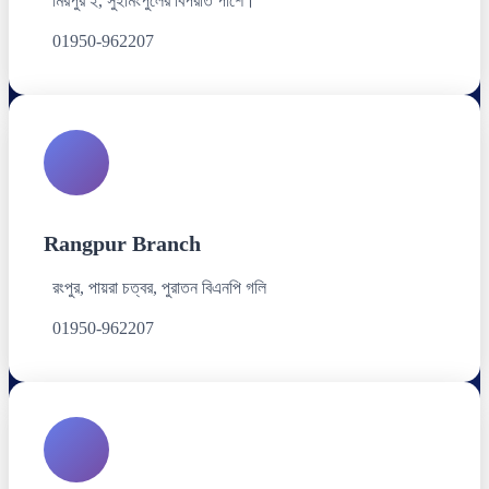
মিরপুর ২, সুইমিংপুলের বিপরীত পাশে।
01950-962207
Rangpur Branch
রংপুর, পায়রা চত্বর, পুরাতন বিএনপি গলি
01950-962207