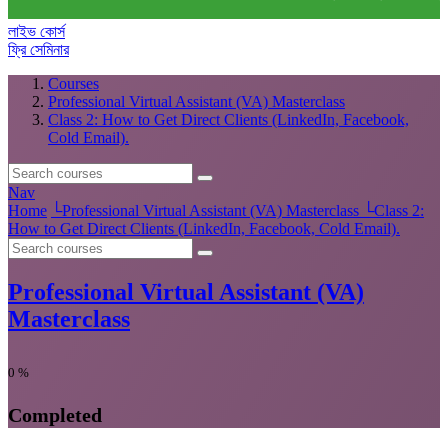
লাইভ কোর্স
ফ্রি সেমিনার
Courses
Professional Virtual Assistant (VA) Masterclass
Class 2: How to Get Direct Clients (LinkedIn, Facebook,
Cold Email).
Nav
Home
└
Professional Virtual Assistant (VA) Masterclass
└
Class 2:
How to Get Direct Clients (LinkedIn, Facebook, Cold Email).
Professional Virtual Assistant (VA)
Masterclass
0
%
Completed