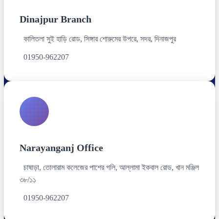
Dinajpur Branch
কালিতলা সুই হাড়ি রোড, সিঙ্গার শোরুমের উপরে, সদর, দিনাজপুর
01950-962207
Narayanganj Office
চাষাড়া, তোলারাম কলেজের পাশের গলি, আল্লামা ইকবাল রোড, খান মঞ্জিল
৩৮/১১
01950-962207