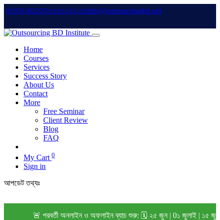
info@outsourcingbd.net
01950-962207
01828-015102
Home
Courses
Services
Success Story
About Us
Contact
More
Free Seminar
Client Review
Blog
FAQ
0
My Cart
Sign in
আপডেট তথ্যঃ
🚨 পরবর্তী অনলাইন ও অফলাইন ব্যাচ শুরু: 🗓️ ২৫ জুন | 0১ জুলাই | ১৫ জু