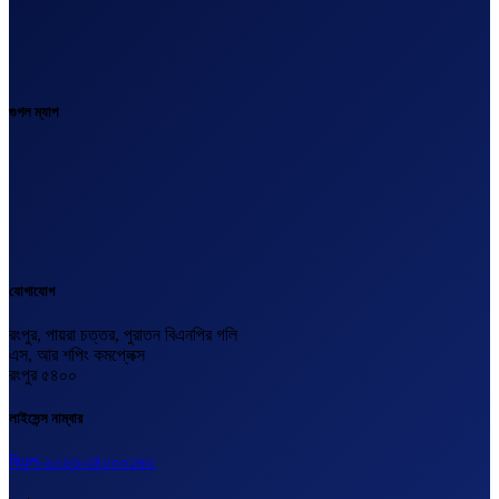
গুগল ম্যাপ
যোগাযোগ
রংপুর, পায়রা চত্তর, পুরাতন বিএনপির গলি
এস, আর শপিং কমপ্লেক্স
রংপুর ৫৪০০
লাইসেন্স নাম্বার
বিএল-২০২৩-২৪০০০১৬২