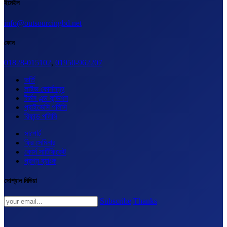
ইমেইল
info@outsourcingbd.net
ফোন
01828-015102
,
01950-962207
ভর্তি
লাইভ কোর্সসমূহ
টার্মস এন্ড কন্ডিশন
প্রাইভেসি পলিসি
রিফান্ড পলিসি
সাপোর্ট
ফ্রি সেমিনার
কোর্স সার্টিফিকেট
প্রশ্ন ব্যাংক
সোশ্যাল মিডিয়া
Subscribe
Thanks