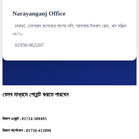
Narayanganj Office
চাষাড়া, তোলারাম কলেজের পাশের গলি, আল্লামা ইকবাল রোড, খান মঞ্জিল
৩৮/১১
01950-962207
যেসব মাধ্যমে পেমেন্ট করতে পারবেন
বিকাশ এজেন্ট : 01714-380495
বিকাশ পার্সোনাল : 01756-412096