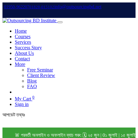
info@outsourcingbd.net
01950-962207
01828-015102
Home
Courses
Services
Success Story
About Us
Contact
More
Free Seminar
Client Review
Blog
FAQ
0
My Cart
Sign in
আপডেট তথ্যঃ
🚨 পরবর্তী অনলাইন ও অফলাইন ব্যাচ শুরু: 🗓️ ২৫ জুন | 0১ জুলাই | ১৫ জুলাই (