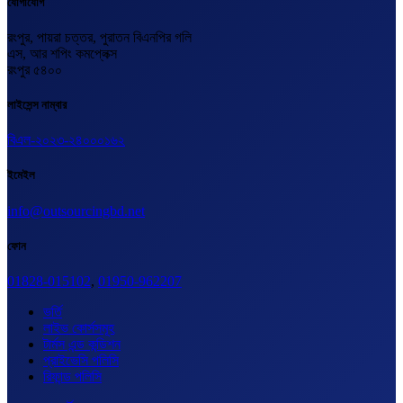
যোগাযোগ
রংপুর, পায়রা চত্তর, পুরাতন বিএনপির গলি
এস, আর শপিং কমপ্লেক্স
রংপুর ৫৪০০
লাইসেন্স নাম্বার
বিএল-২০২৩-২৪০০০১৬২
ইমেইল
info@outsourcingbd.net
ফোন
01828-015102
,
01950-962207
ভর্তি
লাইভ কোর্সসমূহ
টার্মস এন্ড কন্ডিশন
প্রাইভেসি পলিসি
রিফান্ড পলিসি