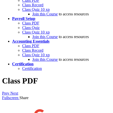
Class PDF
Class Record
Class Quiz
10 xp
Join this Course
to access resources
Payroll Setup
Class PDF
Class Quiz
Class Quiz
10 xp
Join this Course
to access resources
Accounting Essentials
Class PDF
Class Record
Class Quiz
10 xp
Join this Course
to access resources
Certification
Certification
Class PDF
Prev
Next
Fullscreen
Share