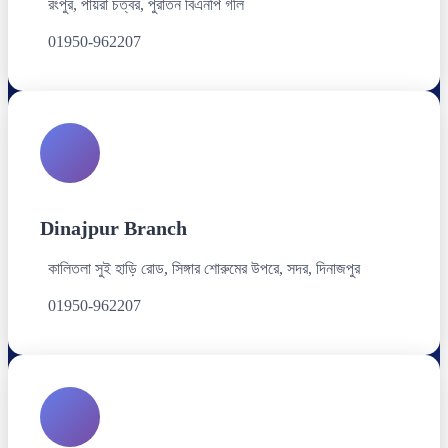
রংপুর, পায়রা চত্বর, পুরাতন বিএনপি গলি
01950-962207
Dinajpur Branch
কালিতলা সুই হাড়ি রোড, সিঙ্গার শোরুমের উপরে, সদর, দিনাজপুর
01950-962207