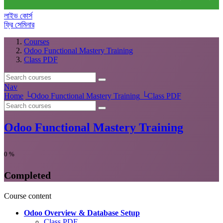
লাইভ কোর্স
ফ্রি সেমিনার
Courses
Odoo Functional Mastery Training
Class PDF
Nav
Home
└
Odoo Functional Mastery Training
└
Class PDF
Odoo Functional Mastery Training
0
%
Completed
Course content
Odoo Overview & Database Setup
Class PDF