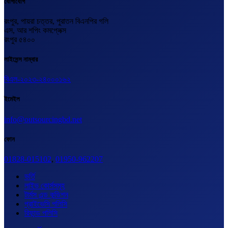
যোগাযোগ
রংপুর, পায়রা চত্তর, পুরাতন বিএনপির গলি
এস, আর শপিং কমপ্লেক্স
রংপুর ৫৪০০
লাইসেন্স নাম্বার
বিএল-২০২৩-২৪০০০১৬২
ইমেইল
info@outsourcingbd.net
ফোন
01828-015102
,
01950-962207
ভর্তি
লাইভ কোর্সসমূহ
টার্মস এন্ড কন্ডিশন
প্রাইভেসি পলিসি
রিফান্ড পলিসি