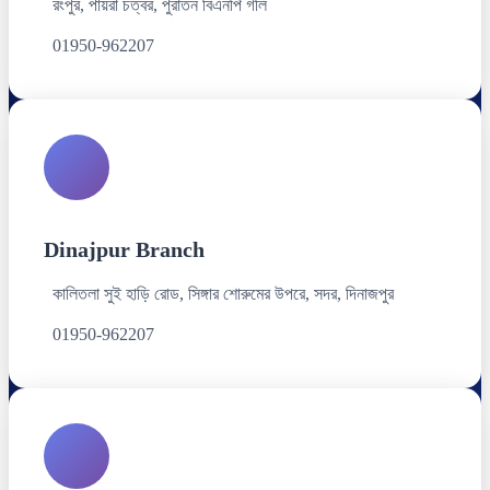
রংপুর, পায়রা চত্বর, পুরাতন বিএনপি গলি
01950-962207
Dinajpur Branch
কালিতলা সুই হাড়ি রোড, সিঙ্গার শোরুমের উপরে, সদর, দিনাজপুর
01950-962207