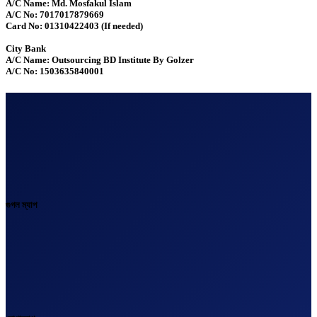
A/C Name: Md. Mosfakul Islam
A/C No: 7017017879669
Card No: 01310422403 (If needed)
City Bank
A/C Name: Outsourcing BD Institute By Golzer
A/C No: 1503635840001
গুগল ম্যাপ