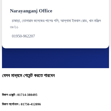
Narayanganj Office
চাষাড়া, তোলারাম কলেজের পাশের গলি, আল্লামা ইকবাল রোড, খান মঞ্জিল
৩৮/১১
01950-962207
যেসব মাধ্যমে পেমেন্ট করতে পারবেন
বিকাশ এজেন্ট : 01714-380495
বিকাশ পার্সোনাল : 01756-412096