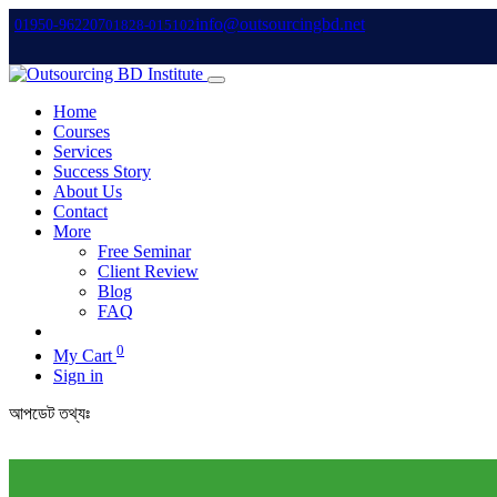
info@outsourcingbd.net
01950-962207
01828-015102
Home
Courses
Services
Success Story
About Us
Contact
More
Free Seminar
Client Review
Blog
FAQ
0
My Cart
Sign in
আপডেট তথ্যঃ