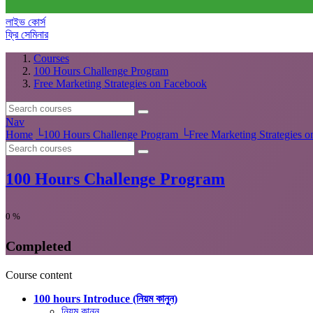
লাইভ কোর্স
ফ্রি সেমিনার
Courses
100 Hours Challenge Program
Free Marketing Strategies on Facebook
Nav
Home
└
100 Hours Challenge Program
└
Free Marketing Strategies 
100 Hours Challenge Program
0
%
Completed
Course content
100 hours Introduce (নিয়ম কানুন)
নিয়ম কানুন