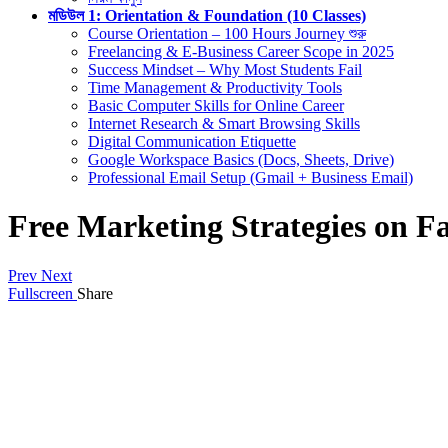
মডিউল 1: Orientation & Foundation (10 Classes)
Course Orientation – 100 Hours Journey শুরু
Freelancing & E-Business Career Scope in 2025
Success Mindset – Why Most Students Fail
Time Management & Productivity Tools
Basic Computer Skills for Online Career
Internet Research & Smart Browsing Skills
Digital Communication Etiquette
Google Workspace Basics (Docs, Sheets, Drive)
Professional Email Setup (Gmail + Business Email)
Free Marketing Strategies on F
Prev
Next
Fullscreen
Share