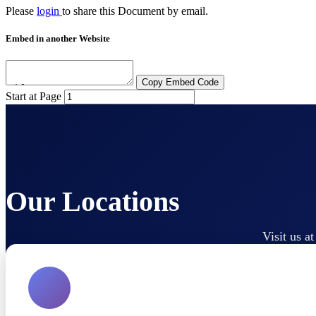
Please
login
to share this
Document
by email.
Embed in another Website
Copy Embed Code
Start at Page
Our Locations
Visit us a