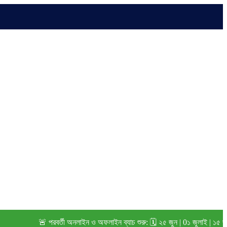
🚨 পরবর্তী অনলাইন ও অফলাইন ব্যাচ শুরু: 🗓️ ২৫ জুন | 0১ জুলাই | ১৫ জুলাই 