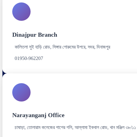
Dinajpur Branch
কালিতলা সুই হাড়ি রোড, সিঙ্গার শোরুমের উপরে, সদর, দিনাজপুর
01950-962207
Narayanganj Office
চাষাড়া, তোলারাম কলেজের পাশের গলি, আল্লামা ইকবাল রোড, খান মঞ্জিল ৩৮/১১