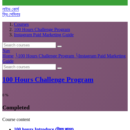
লাইভ কোর্স
ফ্রি সেমিনার
Courses
100 Hours Challenge Program
Instagram Paid Marketing Guide
Nav
Home
└
100 Hours Challenge Program
└
Instagram Paid Marketing
Guide
100 Hours Challenge Program
0
%
Completed
Course content
100 hours Introduce (নিয়ম কানুন)