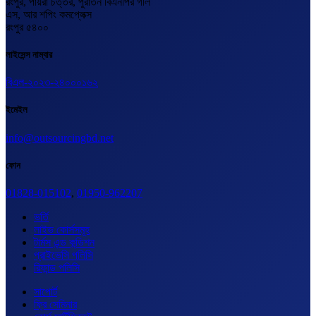
রংপুর, পায়রা চত্তর, পুরাতন বিএনপির গলি
এস, আর শপিং কমপ্লেক্স
রংপুর ৫৪০০
লাইসেন্স নাম্বার
বিএল-২০২৩-২৪০০০১৬২
ইমেইল
info@outsourcingbd.net
ফোন
01828-015102
,
01950-962207
ভর্তি
লাইভ কোর্সসমূহ
টার্মস এন্ড কন্ডিশন
প্রাইভেসি পলিসি
রিফান্ড পলিসি
সাপোর্ট
ফ্রি সেমিনার