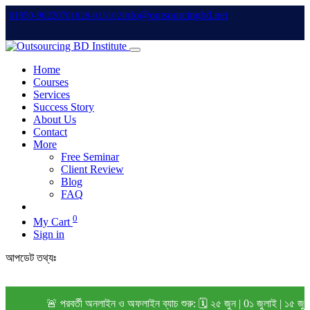
info@outsourcingbd.net
01950-962207
01828-015102
Home
Courses
Services
Success Story
About Us
Contact
More
Free Seminar
Client Review
Blog
FAQ
0
My Cart
Sign in
আপডেট তথ্যঃ
🚨 পরবর্তী অনলাইন ও অফলাইন ব্যাচ শুরু: 🗓️ ২৫ জুন | 0১ জুলাই | ১৫ জু