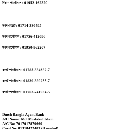
বিকাশ পার্সোনাল : 01952-162329
নগদ এজেন্ট : 01714-380495
নগদ পার্সোনাল : 01756-412096
নগদ পার্সোনাল : 01950-962207
রকেট পার্সোনাল : 01785-334632-7
রকেট পার্সোনাল : 01830-389255-7
রকেট পার্সোনাল : 01763-741984-5
Dutch Bangla Agent Bank
A/C Name: Md. Mosfakul Islam
A/C No: 7017017879669
Card No: 01310422403 (If needed)