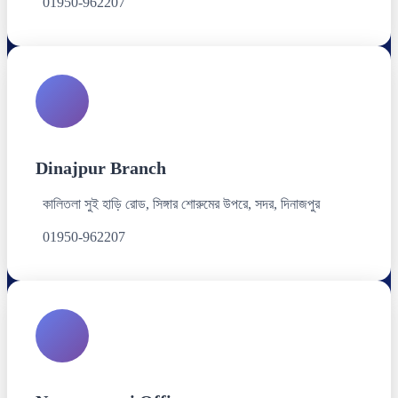
01950-962207
Dinajpur Branch
কালিতলা সুই হাড়ি রোড, সিঙ্গার শোরুমের উপরে, সদর, দিনাজপুর
01950-962207