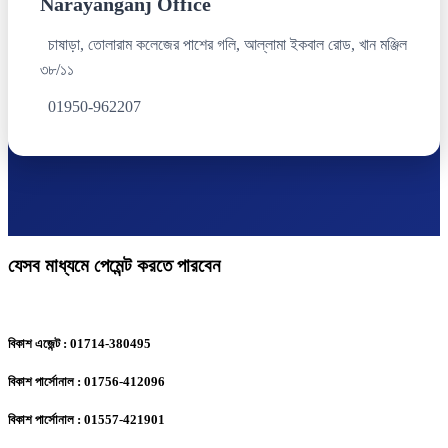
Narayanganj Office
চাষাড়া, তোলারাম কলেজের পাশের গলি, আল্লামা ইকবাল রোড, খান মঞ্জিল
৩৮/১১
01950-962207
যেসব মাধ্যমে পেমেন্ট করতে পারবেন
বিকাশ এজেন্ট : 01714-380495
বিকাশ পার্সোনাল : 01756-412096
বিকাশ পার্সোনাল : 01557-421901