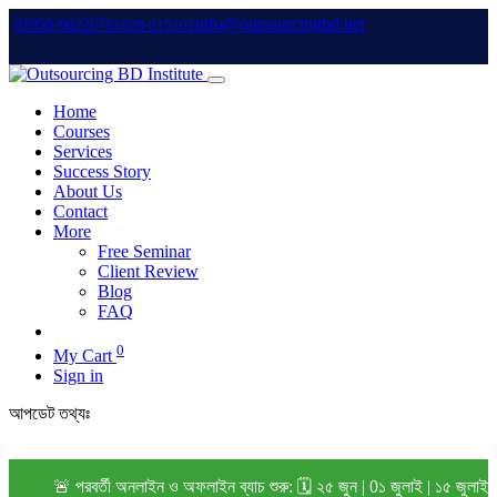
info@outsourcingbd.net
01950-962207
01828-015102
Home
Courses
Services
Success Story
About Us
Contact
More
Free Seminar
Client Review
Blog
FAQ
0
My Cart
Sign in
আপডেট তথ্যঃ
🚨 পরবর্তী অনলাইন ও অফলাইন ব্যাচ শুরু: 🗓️ ২৫ জুন | 0১ জুলাই | ১৫ জুলাই 