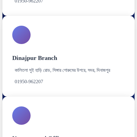
01950-962207
Dinajpur Branch
কালিতলা সুই হাড়ি রোড, সিঙ্গার শোরুমের উপরে, সদর, দিনাজপুর
01950-962207