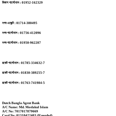
বিকাশ পার্সোনাল : 01952-162329
নগদ এজেন্ট : 01714-380495
নগদ পার্সোনাল : 01756-412096
নগদ পার্সোনাল : 01950-962207
রকেট পার্সোনাল : 01785-334632-7
রকেট পার্সোনাল : 01830-389255-7
রকেট পার্সোনাল : 01763-741984-5
Dutch Bangla Agent Bank
A/C Name: Md. Mosfakul Islam
A/C No: 7017017879669
Card No: 01310422403 (If needed)