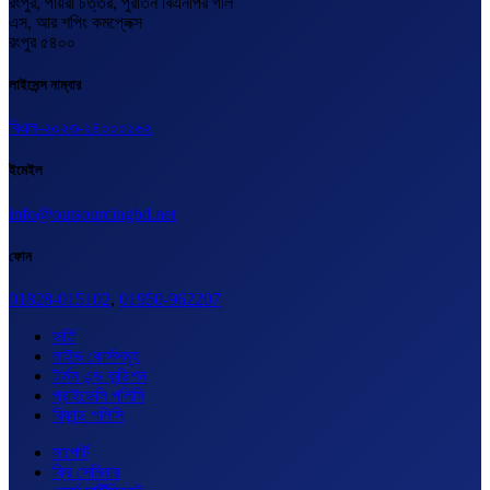
রংপুর, পায়রা চত্তর, পুরাতন বিএনপির গলি
এস, আর শপিং কমপ্লেক্স
রংপুর ৫৪০০
লাইসেন্স নাম্বার
বিএল-২০২৩-২৪০০০১৬২
ইমেইল
info@outsourcingbd.net
ফোন
01828-015102
,
01950-962207
ভর্তি
লাইভ কোর্সসমূহ
টার্মস এন্ড কন্ডিশন
প্রাইভেসি পলিসি
রিফান্ড পলিসি
সাপোর্ট
ফ্রি সেমিনার