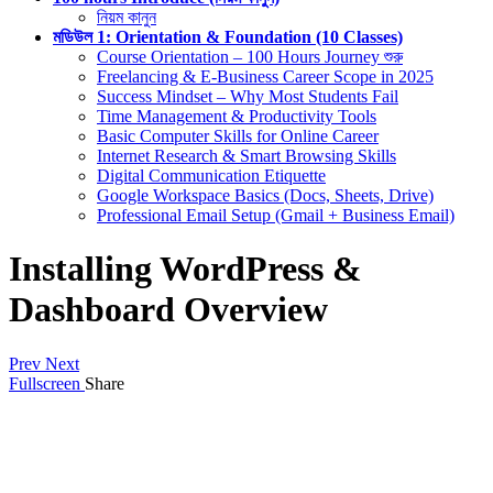
নিয়ম কানুন
মডিউল 1: Orientation & Foundation (10 Classes)
Course Orientation – 100 Hours Journey শুরু
Freelancing & E-Business Career Scope in 2025
Success Mindset – Why Most Students Fail
Time Management & Productivity Tools
Basic Computer Skills for Online Career
Internet Research & Smart Browsing Skills
Digital Communication Etiquette
Google Workspace Basics (Docs, Sheets, Drive)
Professional Email Setup (Gmail + Business Email)
Installing WordPress &
Dashboard Overview
Prev
Next
Fullscreen
Share