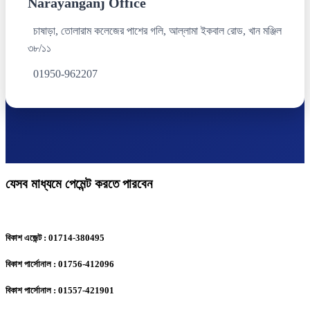
Narayanganj Office
চাষাড়া, তোলারাম কলেজের পাশের গলি, আল্লামা ইকবাল রোড, খান মঞ্জিল
৩৮/১১
01950-962207
যেসব মাধ্যমে পেমেন্ট করতে পারবেন
বিকাশ এজেন্ট : 01714-380495
বিকাশ পার্সোনাল : 01756-412096
বিকাশ পার্সোনাল : 01557-421901