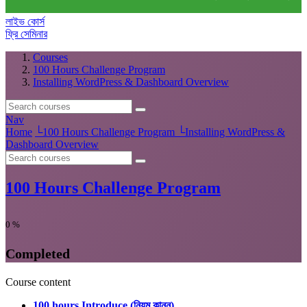
লাইভ কোর্স
ফ্রি সেমিনার
Courses
100 Hours Challenge Program
Installing WordPress & Dashboard Overview
Nav
Home
└
100 Hours Challenge Program
└
Installing WordPress &
Dashboard Overview
100 Hours Challenge Program
0
%
Completed
Course content
100 hours Introduce (নিয়ম কানুন)