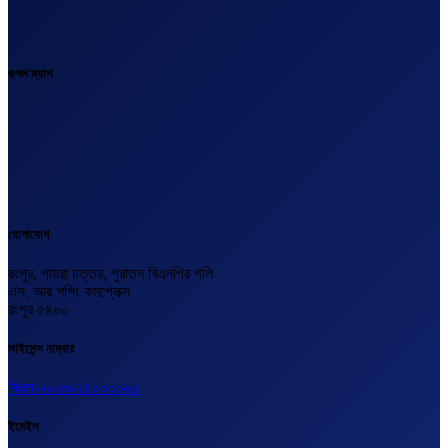
গুগল ম্যাপ
যোগাযোগ
রংপুর, পায়রা চত্তর, পুরাতন বিএনপির গলি
এস, আর শপিং কমপ্লেক্স
রংপুর ৫৪০০
লাইসেন্স নাম্বার
বিএল-২০২৩-২৪০০০১৬২
ইমেইল