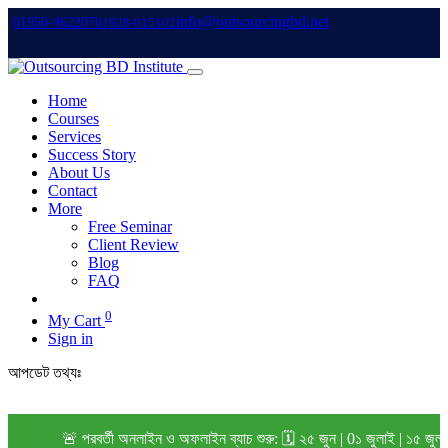
info@outsourcingbd.net
01950-962207
01828-015102
Home
Courses
Services
Success Story
About Us
Contact
More
Free Seminar
Client Review
Blog
FAQ
0
My Cart
Sign in
আপডেট তথ্যঃ
🚨 পরবর্তী অনলাইন ও অফলাইন ব্যাচ শুরু: 🗓️ ২৫ জুন | 0১ জুলাই | ১৫ জুলা