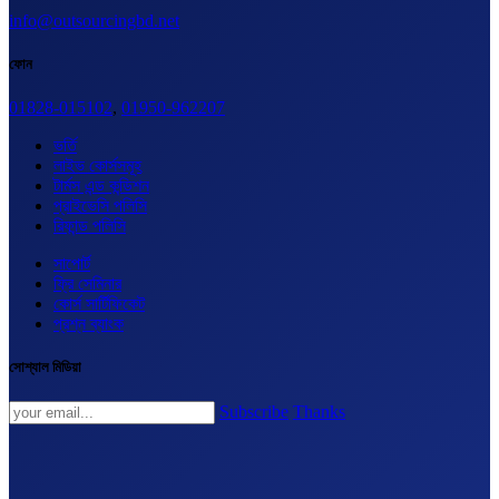
info@outsourcingbd.net
ফোন
01828-015102
,
01950-962207
ভর্তি
লাইভ কোর্সসমূহ
টার্মস এন্ড কন্ডিশন
প্রাইভেসি পলিসি
রিফান্ড পলিসি
সাপোর্ট
ফ্রি সেমিনার
কোর্স সার্টিফিকেট
প্রশ্ন ব্যাংক
সোশ্যাল মিডিয়া
Subscribe
Thanks