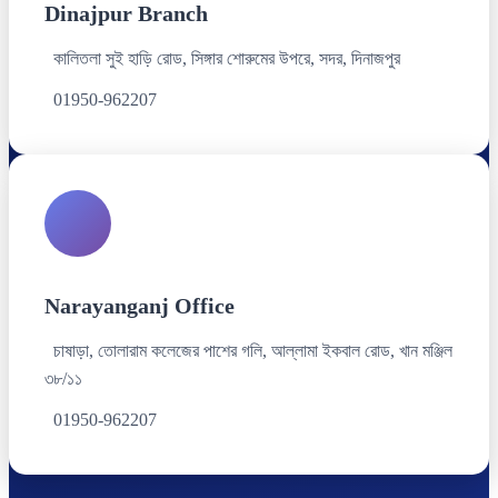
Dinajpur Branch
কালিতলা সুই হাড়ি রোড, সিঙ্গার শোরুমের উপরে, সদর, দিনাজপুর
01950-962207
Narayanganj Office
চাষাড়া, তোলারাম কলেজের পাশের গলি, আল্লামা ইকবাল রোড, খান মঞ্জিল
৩৮/১১
01950-962207