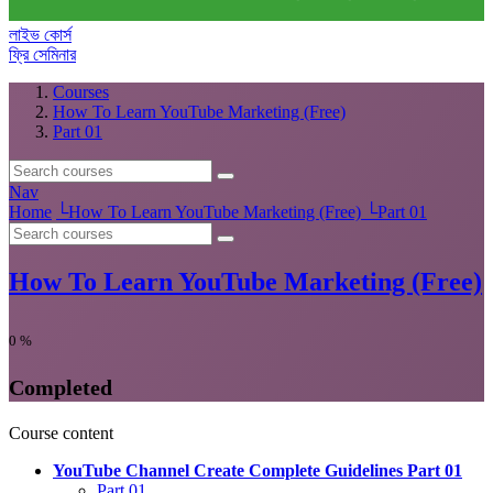
লাইভ কোর্স
ফ্রি সেমিনার
Courses
How To Learn YouTube Marketing (Free)
Part 01
Nav
Home
└
How To Learn YouTube Marketing (Free)
└
Part 01
How To Learn YouTube Marketing (Free)
0
%
Completed
Course content
YouTube Channel Create Complete Guidelines Part 01
Part 01