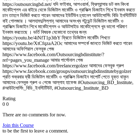
https://outsourcingbd.net/ যদি ফাইবার, আপওয়ার্ক, ফ্রিল্যান্সার ডট কম কিংবা
মার্কেটপ্লেস এর বাইরে থেকে ডিজিটাল মার্কেটিং ও গ্রাফিক্স ডিজাইন শিখে ইনকাম করতে
চান তাহলে ভিজিট করতে পারেন আমাদের ইউটিউব চ্যানেল আউটসোর্সিং বিডি ইনস্টিটিউট
বাই গোলজার । আলহামদুলিল্লাহ্ আমাদের অসংখ্য স্টুডেন্ট ডিজিটাল মার্কেটিং ও
গ্রাফিক্স ডিজাইন শিখে মার্কেটপ্লেস ও আউটসাইড মার্কেটপ্লেসে খুব ভালো পরিমাণ
ইনকাম করতেছে । ভর্তি বিষয়ক যেকোনো তথ্যের জন্য
https://youtu.be/4iNfT1p3tbY ফ্রিতে ডিজিটাল মার্কেটিং শিখতে
https://youtu.be/XtCfqzaA2Oc আমাদের সম্পর্কে জানতে ভিজিট করতে পারেন
আমাদের অফিশিয়াল ফেসবুক পেজ
https://www.facebook.com/Outsourcingbdinstitute/?
ref=pages_you_manage আমার পার্সোনাল পেজ
https://www.facebook.com/freelancergolzer আমাদের ফেসবুক গ্রুপ
https://www.facebook.com/groups/outsourcingbdinstitutebygolzer
প্রতি শুক্রবার ফ্রী ডিজিটাল মার্কেটিং ও গ্রাফিক্স ডিজাইন সাপোর্ট পেতে যুক্ত থাকুন
আমাদের ফেসবুক গ্রুপ ও পেজে আল্লাহ হাফেজ #Outsourcing_BD_Institute​,
#আউটসোর্সিং_বিডি_ইনস্টিটিউট​, #Outsourcing_Institute_BD
Rating
0
0
There are no comments for now.
Join this Course
to be the first to leave a comment.