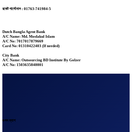
রকেট পার্সোনাল : 01763-741984-5
Dutch Bangla Agent Bank
A/C Name: Md. Mosfakul Islam
A/C No: 7017017879669
Card No: 01310422403 (If needed)
City Bank
A/C Name: Outsourcing BD Institute By Golzer
A/C No: 1503635840001
গুগল ম্যাপ