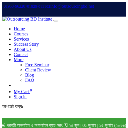
info@outsourcingbd.net
01950-962207
01828-015102
Home
Courses
Services
Success Story
About Us
Contact
More
Free Seminar
Client Review
Blog
FAQ
0
My Cart
Sign in
আপডেট তথ্যঃ
রবর্তী অনলাইন ও অফলাইন ব্যাচ শুরু: 🗓️ ২৫ জুন | 0১ জুলাই | ১৫ জুলাই (২০২৬) 