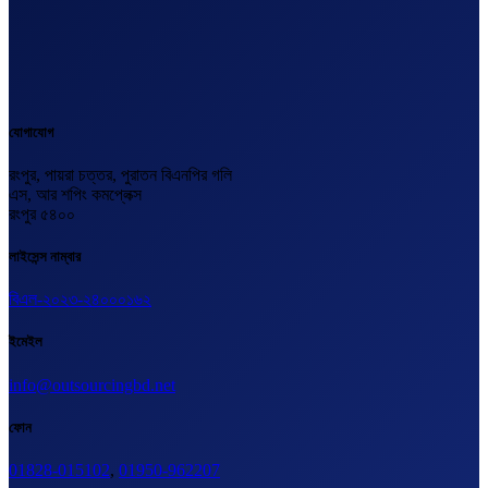
যোগাযোগ
রংপুর, পায়রা চত্তর, পুরাতন বিএনপির গলি
এস, আর শপিং কমপ্লেক্স
রংপুর ৫৪০০
লাইসেন্স নাম্বার
বিএল-২০২৩-২৪০০০১৬২
ইমেইল
info@outsourcingbd.net
ফোন
01828-015102
,
01950-962207