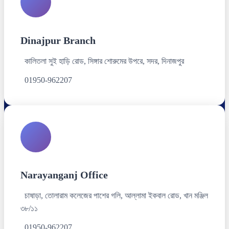
Dinajpur Branch
কালিতলা সুই হাড়ি রোড, সিঙ্গার শোরুমের উপরে, সদর, দিনাজপুর
01950-962207
Narayanganj Office
চাষাড়া, তোলারাম কলেজের পাশের গলি, আল্লামা ইকবাল রোড, খান মঞ্জিল
৩৮/১১
01950-962207