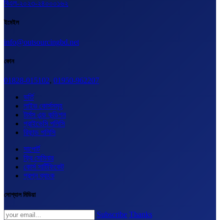
বিএল-২০২৩-২৪০০০১৬২
ইমেইল
info@outsourcingbd.net
ফোন
01828-015102
,
01950-962207
ভর্তি
লাইভ কোর্সসমূহ
টার্মস এন্ড কন্ডিশন
প্রাইভেসি পলিসি
রিফান্ড পলিসি
সাপোর্ট
ফ্রি সেমিনার
কোর্স সার্টিফিকেট
প্রশ্ন ব্যাংক
সোশ্যাল মিডিয়া
Subscribe
Thanks