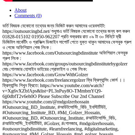
About
Comments (
0
)
ভর্তি বিষয়ক যেকোনো তথ্যের জন্য ভিজিট করুন আমাদের ওয়েবসাইট:
https://outsourcingbd.net/ শুধুমাএ ভর্তি বিষয়ক যেকোনো তথ্যের জন্য কল করুন
01828-015102 01950-962207 প্রতি শুক্রবার রাত ০৯ টা ৩০ মিনিটে ফ্রী
ডিজিটাল মার্কেটিং ও গ্রাফিক্স ডিজাইন সাপোর্ট পেতে যুক্ত থাকুন আমাদের ফেসবুক গ্রুপ
ও পেজে অফিশিয়াল পেজ লিংক :
https://www.facebook.com/Outsourcingbdinstitute অফিশিয়াল ফেসবুক
গ্রুপ লিংক :
https://www.facebook.com/groups/outsourcingbdinstitutebygolzer
মোঃ গোলজার হোসাইন ভাইয়ের প্রোফাইল ও পেজ লিংক:
https://www.facebook.com/GrowWithGolzer
https://www.facebook.com/freelancergolzer ফ্রি ফ্রিল্যান্সিং কোর্স ।।
ফ্রিল্যান্সিং শিখুন ফ্রিতে: https://www.youtube.com/watch?
v=Xg6vXZbfAps&list=PL3nPuy8O-TMmbmYQ9-
6jj0dbfT2v6eh0O Please Subscribe Our 2nd Channel
https://www.youtube.com/@mdgolzerhossain
#Outsourcing_BD_Institute​, #আউটসোর্সিং_বিডি_ইনস্টিটিউট​,
#Outsourcing_Institute_BD, #Md_Golzer_Hossain,
#Outsourcing_BD, #Outsourcing_Institute, #আউটসোর্সিং_বিডি,
#আউটসোর্সিং_ইনস্টিটিউট, #Golzer, #গোলজার, #mdgolzerhossain,
#outsourcingbdinstitute, #learnfreelancing, #digitalmarketing,
#outsourcing, #Md_Golzer_Hossain, #md_golzer_hossain,