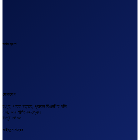
গুগল ম্যাপ
যোগাযোগ
রংপুর, পায়রা চত্তর, পুরাতন বিএনপির গলি
এস, আর শপিং কমপ্লেক্স
রংপুর ৫৪০০
লাইসেন্স নাম্বার