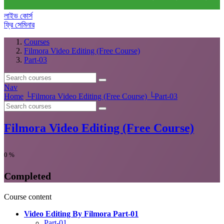
লাইভ কোর্স
ফ্রি সেমিনার
Courses
Filmora Video Editing (Free Course)
Part-03
Nav
Home
└
Filmora Video Editing (Free Course)
└
Part-03
Filmora Video Editing (Free Course)
0
%
Completed
Course content
Video Editing By Filmora Part-01
Part-01