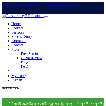
info@outsourcingbd.net
01950-962207
01828-015102
Home
Courses
Services
Success Story
About Us
Contact
More
Free Seminar
Client Review
Blog
FAQ
0
My Cart
Sign in
আপডেট তথ্যঃ
🚨 পরবর্তী অনলাইন ও অফলাইন ব্যাচ শুরু: 🗓️ ২৫ জুন | 0১ জুলাই | ১৫ জুলাই (