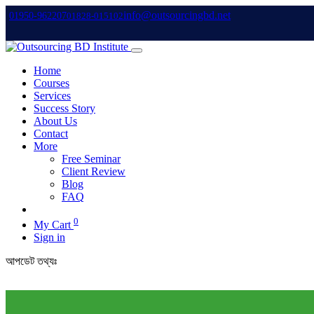
info@outsourcingbd.net
01950-962207
01828-015102
Home
Courses
Services
Success Story
About Us
Contact
More
Free Seminar
Client Review
Blog
FAQ
0
My Cart
Sign in
আপডেট তথ্যঃ