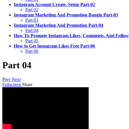
Instagram Account Create, Setup Part-02
Part 02
Instagram Marketing And Promotion Bangla Part-03
Part 03
Instagram Marketing And Promotion Part-04
Part 04
How To Promote Instagram Likes, Comments, And Followe
Part 05
How to Get Instagram Likes Free Part-06
Part 06
Part 04
Prev
Next
Fullscreen
Share