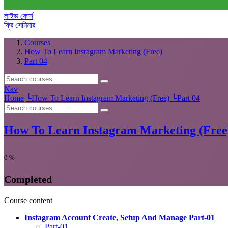
লাইভ কোর্স
ফ্রি সেমিনার
Courses
How To Learn Instagram Marketing (Free)
Part 04
Nav
Home
└
How To Learn Instagram Marketing (Free)
└
Part 04
How To Learn Instagram Marketing (Free
0
%
Completed
Course content
Instagram Account Create, Setup And Manage Part-01
Part-01