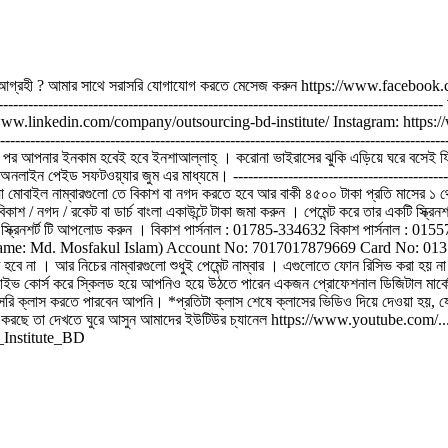
কাজ শিখতে আগ্রহী ? আমার সাথে সরাসরি যোগাযোগ করতে মেসেজ করুন https://www.fa
-------------------------------------------------------------------------------
/www.linkedin.com/company/outsourcing-bd-institute/ Instagram: http
-------------------------------------------------------------------------------
র পর আপনার ইনকাম হবেই হবে ইনশাআল্লাহ্ । করোনা ভাইরাসের ঝুকি এড়িয়ে ঘরে বসেই ফ্রিল
লাইন পেইড সফটওয়্যার জুম এর মাধ্যমে। ------------------------------------------------
েয়া মোবাইল নাম্বারগুলো তে বিকাশ বা নগদ করতে হবে আর বাকী ৪৫০০ টাকা প্রতি মাসের ১ 
বিকাশ / নগদ / রকেট বা ডার্চ বাংলা একাউন্টে টাকা জমা করুন । পেমেন্ট করে তার একটি স
য়ও স্ক্রিনশর্ট টি আপলোড করুন । বিকাশ পার্সনাল : 01785-334632 বিকাশ পার্সনাল :
: Md. Mosfakul Islam) Account No: 7017017879669 Card No: 01310422403 (
 । আর নিচের নাম্বারগুলো শুধুই পেমেন্ট নাম্বার । এগুলোতে ফোন রিসিভ করা হয় না । ----
লাইভ কোর্স করে স্কিলড হয়ে আপনিও হয়ে উঠতে পারেন একজন প্রোফেশনাল ডিজিটাল মার্কেটার
ি ক্লাস করতে পারবেন আপনি। *প্রতিটা ক্লাস শেষে ক্লাসের ভিডিও দিয়ে দেওয়া হয়, যেন
র হাজার টাকা আয় করছে তা দেখতে ঘুরে আসুন আমাদের ইউটিউর চ্যানেল https://www
g_Institute_BD