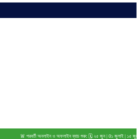
🚨 পরবর্তী অনলাইন ও অফলাইন ব্যাচ শুরু: 🗓️ ২৫ জুন | 0১ জুলাই | ১৫ জুলাই (২০