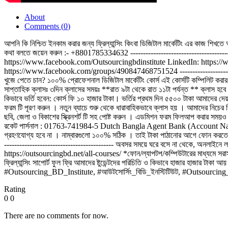
About
Comments (
0
)
আপনি কি নিশ্চিত ইনকাম করার জন্য ফ্রিল্যান্সিং কিংবা ডিজিটাল মার্কেটিং এর 
কথা বলতে জয়েন করুন :- +8801785334632 -----------------------------------------
https://www.facebook.com/Outsourcingbdinstitute LinkedIn: https:/
https://www.facebook.com/groups/490847468751524 -----------------------------
খুজে পেতে চান? ১০০% প্রোফেশনাল ডিজিটাল মার্কেটিং কোর্স এই কোর্সটি কম্পিলিট করা
সাপ্তাহিক ক্লাসঃ ৩দিন ক্লাসের সময়ঃ **রাত ৯টা থেকে রাত ১১টা পর্যন্ত ** ক্লাস হবে অন
কিভাবে ভর্তি হবেন: কোর্স ফি ১০ হাজার টাকা। ভর্তির প্রথম দিন ৫৫০০ টাকা আমাদের দ
ফরম টি পূরণ করুন । নতুন ব্যাচে শুরু থেকে ধারাবাহিকভাবে ক্লাস হয় । আমাদের নিচের 
ছবি, জেলা ও বিকাশের স্ক্রিনশর্ট টি সহ পোষ্ট করুন । এডমিশন ফরম ফিলআপ করার সম
রকেট পার্সনাল : 01763-741984-5 Dutch Bangla Agent Bank (Account Name
গ্রহণযোগ্য হবে না । নাম্বারগুলো ১০০% সঠিক । তাই টাকা পাঠানোর আগে ফোন করতে হবে না
------------------------------------------- অবসর সময়ে ঘরে বসে না থেকে, অনলাইনে 
https://outsourcingbd.net/all-courses/ *ফোন/ল্যাপটপ/কম্পিউটারের মাধ্যমে সরাসর
ফ্রিল্যান্সিং সাপোর্ট ফুল ফ্রি আমাদের ষ্টুডেন্টদের পরিচিতি ও কিভাবে হাজা
#Outsourcing_BD_Institute​, #আউটসোর্সিং_বিডি_ইনস্টিটিউট​, #Outsourcin
Rating
0
0
There are no comments for now.