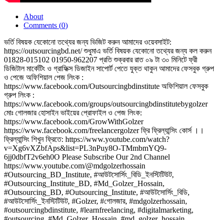
About
Comments (
0
)
ভর্তি বিষয়ক যেকোনো তথ্যের জন্য ভিজিট করুন আমাদের ওয়েবসাইট:
https://outsourcingbd.net/ শুধুমাএ ভর্তি বিষয়ক যেকোনো তথ্যের জন্য কল করুন
01828-015102 01950-962207 প্রতি শুক্রবার রাত ০৯ টা ৩০ মিনিটে ফ্রী
ডিজিটাল মার্কেটিং ও গ্রাফিক্স ডিজাইন সাপোর্ট পেতে যুক্ত থাকুন আমাদের ফেসবুক গ্রুপ
ও পেজে অফিশিয়াল পেজ লিংক :
https://www.facebook.com/Outsourcingbdinstitute অফিশিয়াল ফেসবুক
গ্রুপ লিংক :
https://www.facebook.com/groups/outsourcingbdinstitutebygolzer
মোঃ গোলজার হোসাইন ভাইয়ের প্রোফাইল ও পেজ লিংক:
https://www.facebook.com/GrowWithGolzer
https://www.facebook.com/freelancergolzer ফ্রি ফ্রিল্যান্সিং কোর্স ।।
ফ্রিল্যান্সিং শিখুন ফ্রিতে: https://www.youtube.com/watch?
v=Xg6vXZbfAps&list=PL3nPuy8O-TMmbmYQ9-
6jj0dbfT2v6eh0O Please Subscribe Our 2nd Channel
https://www.youtube.com/@mdgolzerhossain
#Outsourcing_BD_Institute​, #আউটসোর্সিং_বিডি_ইনস্টিটিউট​,
#Outsourcing_Institute_BD, #Md_Golzer_Hossain,
#Outsourcing_BD, #Outsourcing_Institute, #আউটসোর্সিং_বিডি,
#আউটসোর্সিং_ইনস্টিটিউট, #Golzer, #গোলজার, #mdgolzerhossain,
#outsourcingbdinstitute, #learnfreelancing, #digitalmarketing,
#outsourcing, #Md_Golzer_Hossain, #md_golzer_hossain,