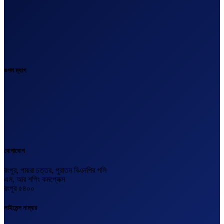
গুগল ম্যাপ
যোগাযোগ
রংপুর, পায়রা চত্তর, পুরাতন বিএনপির গলি
এস, আর শপিং কমপ্লেক্স
রংপুর ৫৪০০
লাইসেন্স নাম্বার