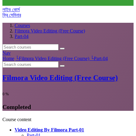
লাইভ কোর্স
ফ্রি সেমিনার
Courses
Filmora Video Editing (Free Course)
Part-04
Nav
Home
└
Filmora Video Editing (Free Course)
└
Part-04
Filmora Video Editing (Free Course)
0
%
Completed
Course content
Video Editing By Filmora Part-01
Part-01