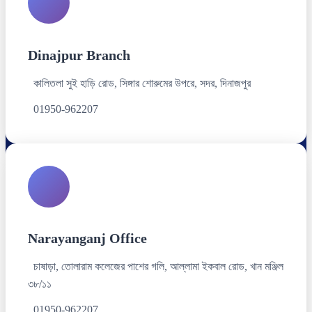
Dinajpur Branch
কালিতলা সুই হাড়ি রোড, সিঙ্গার শোরুমের উপরে, সদর, দিনাজপুর
01950-962207
Narayanganj Office
চাষাড়া, তোলারাম কলেজের পাশের গলি, আল্লামা ইকবাল রোড, খান মঞ্জিল
৩৮/১১
01950-962207