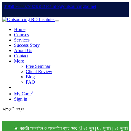
info@outsourcingbd.net
01950-962207
01828-015102
Home
Courses
Services
Success Story
About Us
Contact
More
Free Seminar
Client Review
Blog
FAQ
0
My Cart
Sign in
আপডেট তথ্যঃ
🚨 পরবর্তী অনলাইন ও অফলাইন ব্যাচ শুরু: 🗓️ ২৫ জুন | 0১ জুলাই | ১৫ জুলাই 