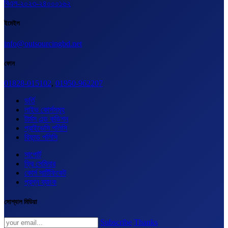
বিএল-২০২৩-২৪০০০১৬২
ইমেইল
info@outsourcingbd.net
ফোন
01828-015102
,
01950-962207
ভর্তি
লাইভ কোর্সসমূহ
টার্মস এন্ড কন্ডিশন
প্রাইভেসি পলিসি
রিফান্ড পলিসি
সাপোর্ট
ফ্রি সেমিনার
কোর্স সার্টিফিকেট
প্রশ্ন ব্যাংক
সোশ্যাল মিডিয়া
Subscribe
Thanks