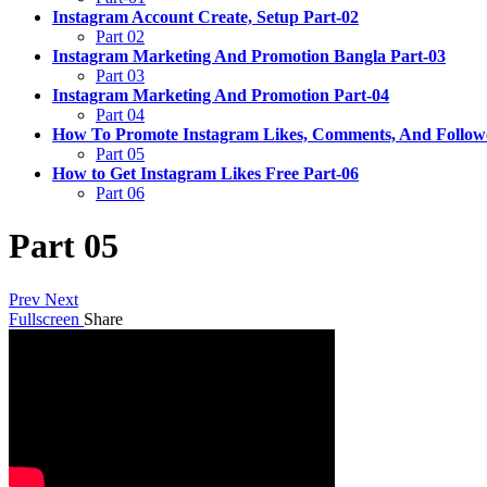
Instagram Account Create, Setup Part-02
Part 02
Instagram Marketing And Promotion Bangla Part-03
Part 03
Instagram Marketing And Promotion Part-04
Part 04
How To Promote Instagram Likes, Comments, And Followe
Part 05
How to Get Instagram Likes Free Part-06
Part 06
Part 05
Prev
Next
Fullscreen
Share