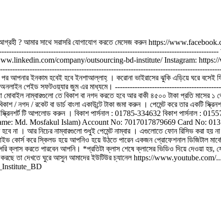
কাজ শিখতে আগ্রহী ? আমার সাথে সরাসরি যোগাযোগ করতে মেসেজ করুন https://www.fa
-------------------------------------------------------------------------------
/www.linkedin.com/company/outsourcing-bd-institute/ Instagram: http
-------------------------------------------------------------------------------
র পর আপনার ইনকাম হবেই হবে ইনশাআল্লাহ্ । করোনা ভাইরাসের ঝুকি এড়িয়ে ঘরে বসেই ফ্রিল
লাইন পেইড সফটওয়্যার জুম এর মাধ্যমে। ------------------------------------------------
েয়া মোবাইল নাম্বারগুলো তে বিকাশ বা নগদ করতে হবে আর বাকী ৪৫০০ টাকা প্রতি মাসের ১ 
বিকাশ / নগদ / রকেট বা ডার্চ বাংলা একাউন্টে টাকা জমা করুন । পেমেন্ট করে তার একটি স
য়ও স্ক্রিনশর্ট টি আপলোড করুন । বিকাশ পার্সনাল : 01785-334632 বিকাশ পার্সনাল :
: Md. Mosfakul Islam) Account No: 7017017879669 Card No: 01310422403 (
 । আর নিচের নাম্বারগুলো শুধুই পেমেন্ট নাম্বার । এগুলোতে ফোন রিসিভ করা হয় না । ----
লাইভ কোর্স করে স্কিলড হয়ে আপনিও হয়ে উঠতে পারেন একজন প্রোফেশনাল ডিজিটাল মার্কেটার
ি ক্লাস করতে পারবেন আপনি। *প্রতিটা ক্লাস শেষে ক্লাসের ভিডিও দিয়ে দেওয়া হয়, যেন
র হাজার টাকা আয় করছে তা দেখতে ঘুরে আসুন আমাদের ইউটিউর চ্যানেল https://www
g_Institute_BD