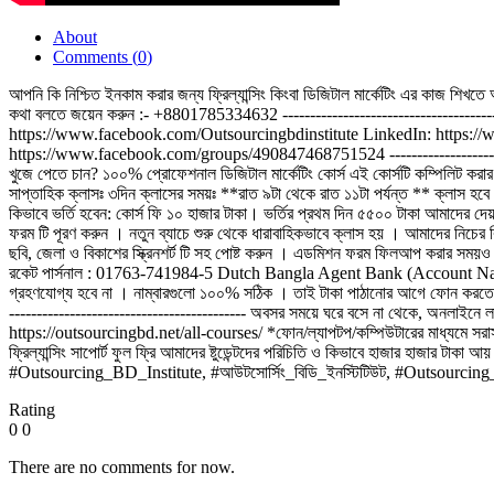
About
Comments (
0
)
আপনি কি নিশ্চিত ইনকাম করার জন্য ফ্রিল্যান্সিং কিংবা ডিজিটাল মার্কেটিং এর 
কথা বলতে জয়েন করুন :- +8801785334632 -----------------------------------------
https://www.facebook.com/Outsourcingbdinstitute LinkedIn: https:/
https://www.facebook.com/groups/490847468751524 -----------------------------
খুজে পেতে চান? ১০০% প্রোফেশনাল ডিজিটাল মার্কেটিং কোর্স এই কোর্সটি কম্পিলিট করা
সাপ্তাহিক ক্লাসঃ ৩দিন ক্লাসের সময়ঃ **রাত ৯টা থেকে রাত ১১টা পর্যন্ত ** ক্লাস হবে অন
কিভাবে ভর্তি হবেন: কোর্স ফি ১০ হাজার টাকা। ভর্তির প্রথম দিন ৫৫০০ টাকা আমাদের দ
ফরম টি পূরণ করুন । নতুন ব্যাচে শুরু থেকে ধারাবাহিকভাবে ক্লাস হয় । আমাদের নিচের 
ছবি, জেলা ও বিকাশের স্ক্রিনশর্ট টি সহ পোষ্ট করুন । এডমিশন ফরম ফিলআপ করার সম
রকেট পার্সনাল : 01763-741984-5 Dutch Bangla Agent Bank (Account Name
গ্রহণযোগ্য হবে না । নাম্বারগুলো ১০০% সঠিক । তাই টাকা পাঠানোর আগে ফোন করতে হবে না
------------------------------------------- অবসর সময়ে ঘরে বসে না থেকে, অনলাইনে 
https://outsourcingbd.net/all-courses/ *ফোন/ল্যাপটপ/কম্পিউটারের মাধ্যমে সরাসর
ফ্রিল্যান্সিং সাপোর্ট ফুল ফ্রি আমাদের ষ্টুডেন্টদের পরিচিতি ও কিভাবে হাজা
#Outsourcing_BD_Institute​, #আউটসোর্সিং_বিডি_ইনস্টিটিউট​, #Outsourcin
Rating
0
0
There are no comments for now.