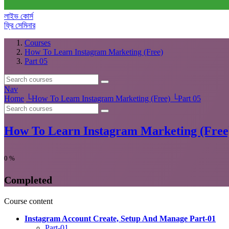
লাইভ কোর্স
ফ্রি সেমিনার
Courses
How To Learn Instagram Marketing (Free)
Part 05
Nav
Home
└
How To Learn Instagram Marketing (Free)
└
Part 05
How To Learn Instagram Marketing (Free
0
%
Completed
Course content
Instagram Account Create, Setup And Manage Part-01
Part-01