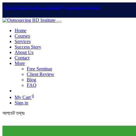
info@outsourcingbd.net
01950-962207
01828-015102
Home
Courses
Services
Success Story
About Us
Contact
More
Free Seminar
Client Review
Blog
FAQ
0
My Cart
Sign in
আপডেট তথ্যঃ