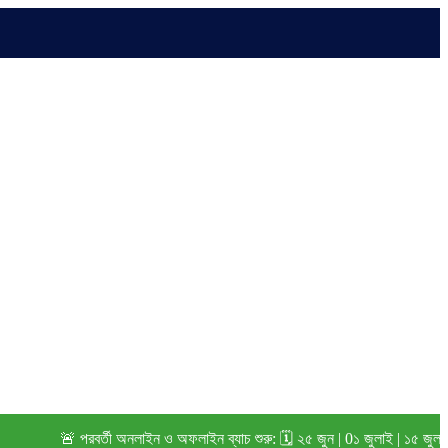
🚨 পরবর্তী অনলাইন ও অফলাইন ব্যাচ শুরু: 🗓️ ২৫ জুন | 0১ জুলাই | ১৫ জুলাই (২০২