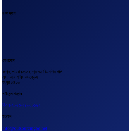
গুগল ম্যাপ
যোগাযোগ
রংপুর, পায়রা চত্তর, পুরাতন বিএনপির গলি
এস, আর শপিং কমপ্লেক্স
রংপুর ৫৪০০
লাইসেন্স নাম্বার
বিএল-২০২৩-২৪০০০১৬২
ইমেইল
info@outsourcingbd.net