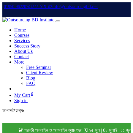
info@outsourcingbd.net
01950-962207
01828-015102
Home
Courses
Services
Success Story
About Us
Contact
More
Free Seminar
Client Review
Blog
FAQ
0
My Cart
Sign in
আপডেট তথ্যঃ
🚨 পরবর্তী অনলাইন ও অফলাইন ব্যাচ শুরু: 🗓️ ২৫ জুন | 0১ জুলাই | ১৫ জুল