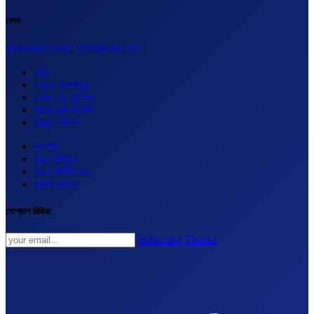
ফোন
01828-015102
,
01950-962207
ভর্তি
লাইভ কোর্সসমূহ
টার্মস এন্ড কন্ডিশন
প্রাইভেসি পলিসি
রিফান্ড পলিসি
সাপোর্ট
ফ্রি সেমিনার
কোর্স সার্টিফিকেট
প্রশ্ন ব্যাংক
সোশ্যাল মিডিয়া
Subscribe
Thanks