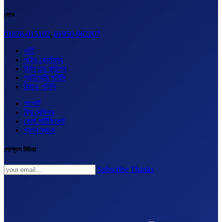
ফোন
01828-015102
,
01950-962207
ভর্তি
লাইভ কোর্সসমূহ
টার্মস এন্ড কন্ডিশন
প্রাইভেসি পলিসি
রিফান্ড পলিসি
সাপোর্ট
ফ্রি সেমিনার
কোর্স সার্টিফিকেট
প্রশ্ন ব্যাংক
সোশ্যাল মিডিয়া
Subscribe
Thanks