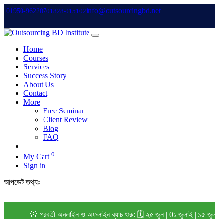
info@outsourcingbd.net
01950-962207
01828-015102
Home
Courses
Services
Success Story
About Us
Contact
More
Free Seminar
Client Review
Blog
FAQ
0
My Cart
Sign in
আপডেট তথ্যঃ
🚨 পরবর্তী অনলাইন ও অফলাইন ব্যাচ শুরু: 🗓️ ২৫ জুন | 0১ জুলাই | ১৫ জুলা