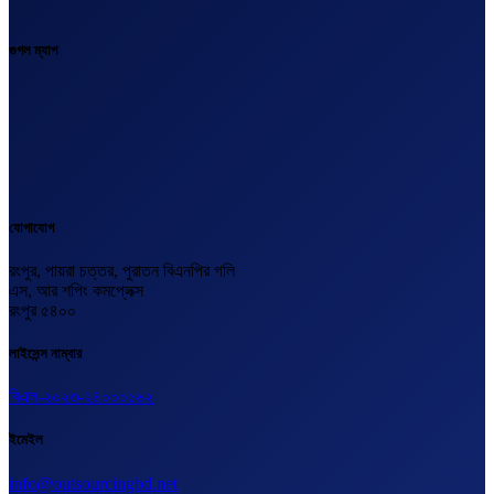
গুগল ম্যাপ
যোগাযোগ
রংপুর, পায়রা চত্তর, পুরাতন বিএনপির গলি
এস, আর শপিং কমপ্লেক্স
রংপুর ৫৪০০
লাইসেন্স নাম্বার
বিএল-২০২৩-২৪০০০১৬২
ইমেইল
info@outsourcingbd.net