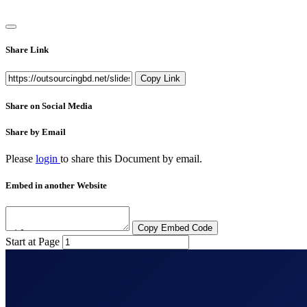
Share Link
Copy Link
Share on Social Media
Share by Email
Please
login
to share this
Document
by email.
Embed in another Website
Copy Embed Code
Start at Page