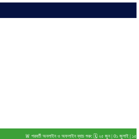
🚨 পরবর্তী অনলাইন ও অফলাইন ব্যাচ শুরু: 🗓️ ২৫ জুন | 0১ জুলাই | ১৫ জুলাই 