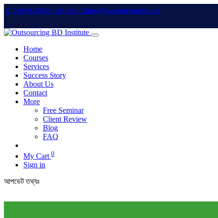
info@outsourcingbd.net
01950-962207
01828-015102
Home
Courses
Services
Success Story
About Us
Contact
More
Free Seminar
Client Review
Blog
FAQ
0
My Cart
Sign in
আপডেট তথ্যঃ