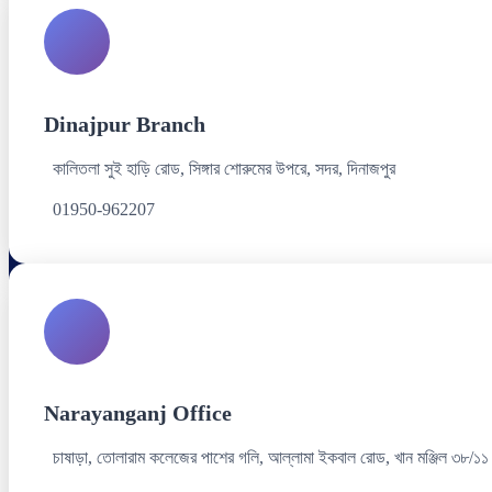
Dinajpur Branch
কালিতলা সুই হাড়ি রোড, সিঙ্গার শোরুমের উপরে, সদর, দিনাজপুর
01950-962207
Narayanganj Office
চাষাড়া, তোলারাম কলেজের পাশের গলি, আল্লামা ইকবাল রোড, খান মঞ্জিল ৩৮/১১