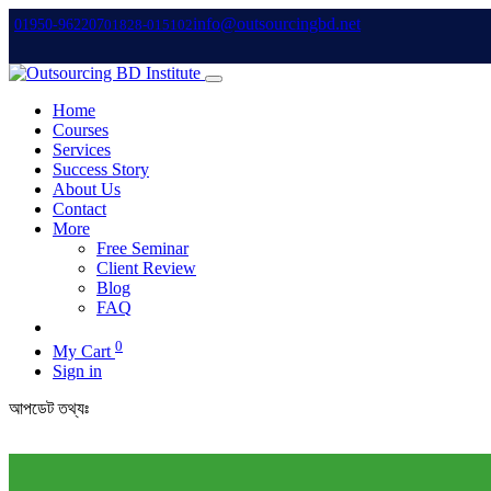
info@outsourcingbd.net
01950-962207
01828-015102
Home
Courses
Services
Success Story
About Us
Contact
More
Free Seminar
Client Review
Blog
FAQ
0
My Cart
Sign in
আপডেট তথ্যঃ