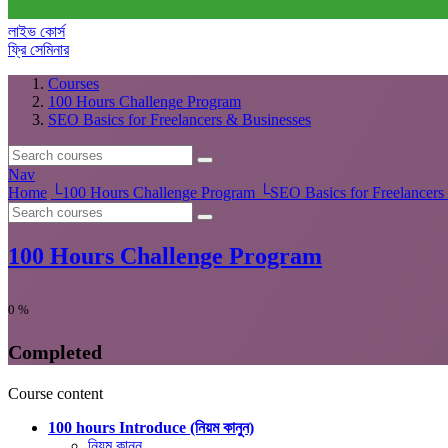
লাইভ কোর্স
ফ্রি সেমিনার
Courses
100 Hours Challenge Program
SEO Basics for Freelancers & Businesses
Nav
Home
└
100 Hours Challenge Program
└
SEO Basics for Freelancers
100 Hours Challenge Program
0
%
Completed
Course content
100 hours Introduce (নিয়ম কানুন)
নিয়ম কানুন