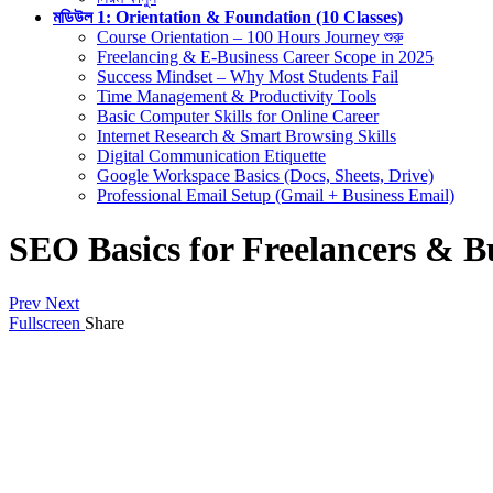
মডিউল 1: Orientation & Foundation (10 Classes)
Course Orientation – 100 Hours Journey শুরু
Freelancing & E-Business Career Scope in 2025
Success Mindset – Why Most Students Fail
Time Management & Productivity Tools
Basic Computer Skills for Online Career
Internet Research & Smart Browsing Skills
Digital Communication Etiquette
Google Workspace Basics (Docs, Sheets, Drive)
Professional Email Setup (Gmail + Business Email)
SEO Basics for Freelancers & B
Prev
Next
Fullscreen
Share