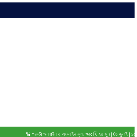
🚨 পরবর্তী অনলাইন ও অফলাইন ব্যাচ শুরু: 🗓️ ২৫ জুন | 0১ জুলাই | ১৫ জুলাই