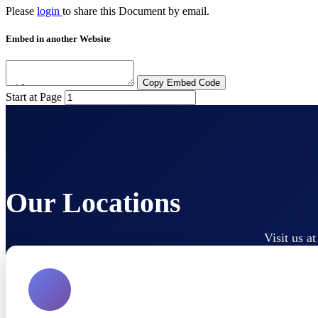
Please
login
to share this
Document
by email.
Embed in another Website
Copy Embed Code
Start at Page
Our Locations
Visit us a