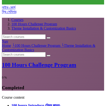
লাইভ কোর্স
ফ্রি সেমিনার
Courses
100 Hours Challenge Program
Theme Installation & Customization Basics
Nav
Home
└
100 Hours Challenge Program
└
Theme Installation &
Customization Basics
100 Hours Challenge Program
0
%
Completed
Course content
100 hours Introduce (নিয়ম কানুন)