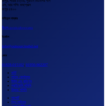
রংপুর, পায়রা চত্তর, পুরাতন বিএনপির গলি
এস, আর শপিং কমপ্লেক্স
রংপুর ৫৪০০
লাইসেন্স নাম্বার
বিএল-২০২৩-২৪০০০১৬২
ইমেইল
info@outsourcingbd.net
ফোন
01828-015102
,
01950-962207
ভর্তি
লাইভ কোর্সসমূহ
টার্মস এন্ড কন্ডিশন
প্রাইভেসি পলিসি
রিফান্ড পলিসি
সাপোর্ট
ফ্রি সেমিনার