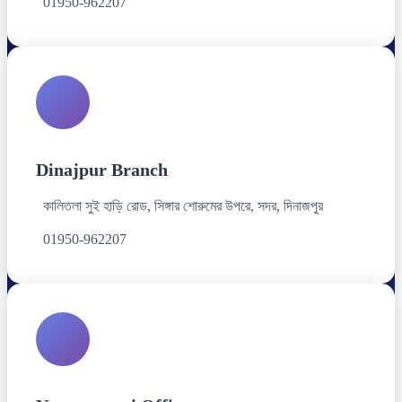
01950-962207
Dinajpur Branch
কালিতলা সুই হাড়ি রোড, সিঙ্গার শোরুমের উপরে, সদর, দিনাজপুর
01950-962207