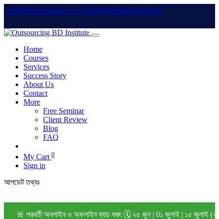
info@outsourcingbd.net
01950-962207
01828-015102
Home
Courses
Services
Success Story
About Us
Contact
More
Free Seminar
Client Review
Blog
FAQ
0
My Cart
Sign in
আপডেট তথ্যঃ
🚨 পরবর্তী অনলাইন ও অফলাইন ব্যাচ শুরু: 🗓️ ২৫ জুন | 0১ জুলাই | ১৫ জুলাই (২