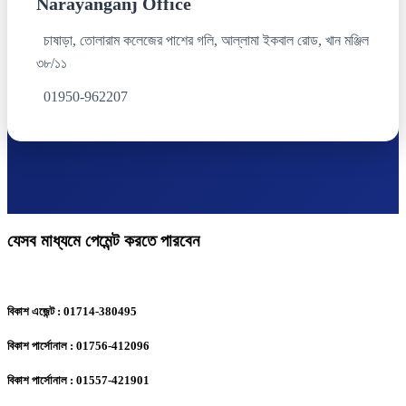
Narayanganj Office
চাষাড়া, তোলারাম কলেজের পাশের গলি, আল্লামা ইকবাল রোড, খান মঞ্জিল
৩৮/১১
01950-962207
যেসব মাধ্যমে পেমেন্ট করতে পারবেন
বিকাশ এজেন্ট : 01714-380495
বিকাশ পার্সোনাল : 01756-412096
বিকাশ পার্সোনাল : 01557-421901