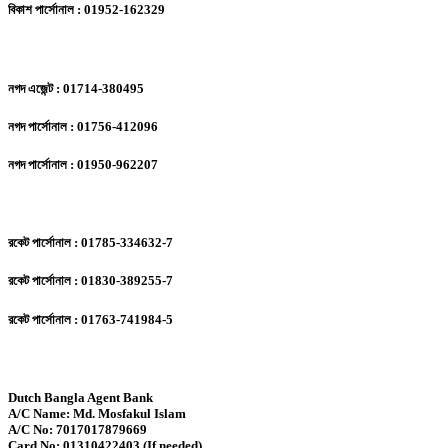
বিকাশ পার্সোনাল : 01952-162329
নগদ এজেন্ট : 01714-380495
নগদ পার্সোনাল : 01756-412096
নগদ পার্সোনাল : 01950-962207
রকেট পার্সোনাল : 01785-334632-7
রকেট পার্সোনাল : 01830-389255-7
রকেট পার্সোনাল : 01763-741984-5
Dutch Bangla Agent Bank
A/C Name: Md. Mosfakul Islam
A/C No: 7017017879669
Card No: 01310422403 (If needed)