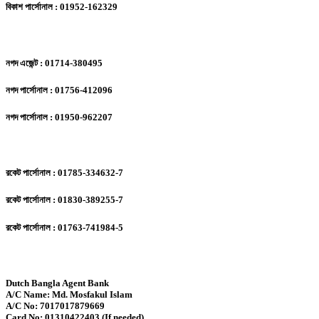
বিকাশ পার্সোনাল : 01952-162329
নগদ এজেন্ট : 01714-380495
নগদ পার্সোনাল : 01756-412096
নগদ পার্সোনাল : 01950-962207
রকেট পার্সোনাল : 01785-334632-7
রকেট পার্সোনাল : 01830-389255-7
রকেট পার্সোনাল : 01763-741984-5
Dutch Bangla Agent Bank
A/C Name: Md. Mosfakul Islam
A/C No: 7017017879669
Card No: 01310422403 (If needed)