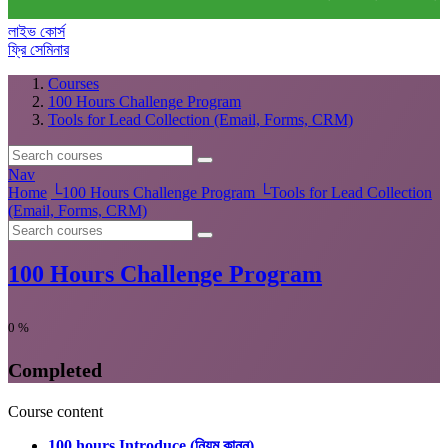
লাইভ কোর্স
ফ্রি সেমিনার
Courses
100 Hours Challenge Program
Tools for Lead Collection (Email, Forms, CRM)
Nav
Home
└
100 Hours Challenge Program
└
Tools for Lead Collection
(Email, Forms, CRM)
100 Hours Challenge Program
0
%
Completed
Course content
100 hours Introduce (নিয়ম কানুন)