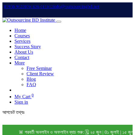
info@outsourcingbd.net
01950-962207
01828-015102
Home
Courses
Services
Success Story
About Us
Contact
More
Free Seminar
Client Review
Blog
FAQ
0
My Cart
Sign in
আপডেট তথ্যঃ
🚨 পরবর্তী অনলাইন ও অফলাইন ব্যাচ শুরু: 🗓️ ২৫ জুন | 0১ জুলাই | ১৫ জুলা