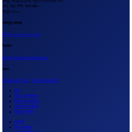
রংপুর, পায়রা চত্তর, পুরাতন বিএনপির গলি
এস, আর শপিং কমপ্লেক্স
রংপুর ৫৪০০
লাইসেন্স নাম্বার
বিএল-২০২৩-২৪০০০১৬২
ইমেইল
info@outsourcingbd.net
ফোন
01828-015102
,
01950-962207
ভর্তি
লাইভ কোর্সসমূহ
টার্মস এন্ড কন্ডিশন
প্রাইভেসি পলিসি
রিফান্ড পলিসি
সাপোর্ট
ফ্রি সেমিনার