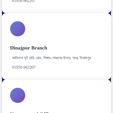
01950-962207
Dinajpur Branch
কালিতলা সুই হাড়ি রোড, সিঙ্গার শোরুমের উপরে, সদর, দিনাজপুর
01950-962207