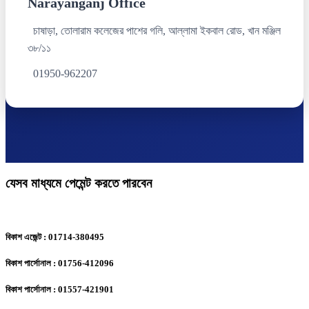
Narayanganj Office
চাষাড়া, তোলারাম কলেজের পাশের গলি, আল্লামা ইকবাল রোড, খান মঞ্জিল
৩৮/১১
01950-962207
যেসব মাধ্যমে পেমেন্ট করতে পারবেন
বিকাশ এজেন্ট : 01714-380495
বিকাশ পার্সোনাল : 01756-412096
বিকাশ পার্সোনাল : 01557-421901