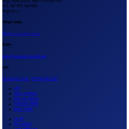
রংপুর, পায়রা চত্তর, পুরাতন বিএনপির গলি
এস, আর শপিং কমপ্লেক্স
রংপুর ৫৪০০
লাইসেন্স নাম্বার
বিএল-২০২৩-২৪০০০১৬২
ইমেইল
info@outsourcingbd.net
ফোন
01828-015102
,
01950-962207
ভর্তি
লাইভ কোর্সসমূহ
টার্মস এন্ড কন্ডিশন
প্রাইভেসি পলিসি
রিফান্ড পলিসি
সাপোর্ট
ফ্রি সেমিনার