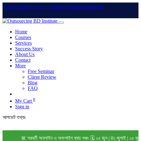
info@outsourcingbd.net
01950-962207
01828-015102
Home
Courses
Services
Success Story
About Us
Contact
More
Free Seminar
Client Review
Blog
FAQ
0
My Cart
Sign in
আপডেট তথ্যঃ
🚨 পরবর্তী অনলাইন ও অফলাইন ব্যাচ শুরু: 🗓️ ২৫ জুন | 0১ জুলাই | ১৫ জুল