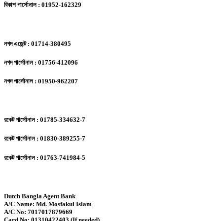
বিকাশ পার্সোনাল : 01952-162329
নগদ এজেন্ট : 01714-380495
নগদ পার্সোনাল : 01756-412096
নগদ পার্সোনাল : 01950-962207
রকেট পার্সোনাল : 01785-334632-7
রকেট পার্সোনাল : 01830-389255-7
রকেট পার্সোনাল : 01763-741984-5
Dutch Bangla Agent Bank
A/C Name: Md. Mosfakul Islam
A/C No: 7017017879669
Card No: 01310422403 (If needed)