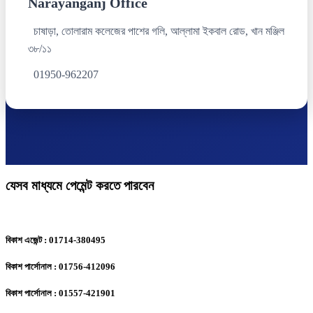
Narayanganj Office
চাষাড়া, তোলারাম কলেজের পাশের গলি, আল্লামা ইকবাল রোড, খান মঞ্জিল
৩৮/১১
01950-962207
যেসব মাধ্যমে পেমেন্ট করতে পারবেন
বিকাশ এজেন্ট : 01714-380495
বিকাশ পার্সোনাল : 01756-412096
বিকাশ পার্সোনাল : 01557-421901