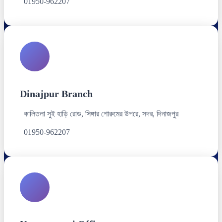
01950-962207
Dinajpur Branch
কালিতলা সুই হাড়ি রোড, সিঙ্গার শোরুমের উপরে, সদর, দিনাজপুর
01950-962207