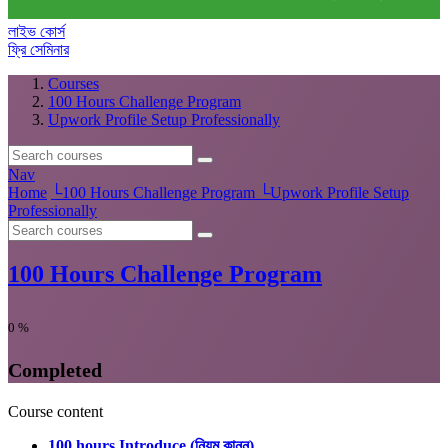
লাইভ কোর্স
ফ্রি সেমিনার
Courses
100 Hours Challenge Program
Upwork Profile Setup Professionally
Nav
Home
└
100 Hours Challenge Program
└
Upwork Profile Setup
Professionally
100 Hours Challenge Program
0
%
Completed
Course content
100 hours Introduce (নিয়ম কানুন)