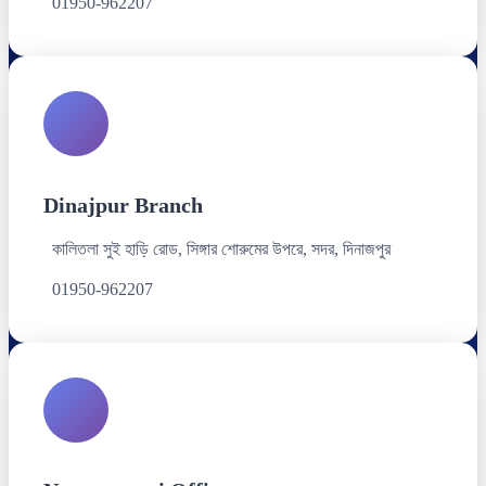
01950-962207
Dinajpur Branch
কালিতলা সুই হাড়ি রোড, সিঙ্গার শোরুমের উপরে, সদর, দিনাজপুর
01950-962207