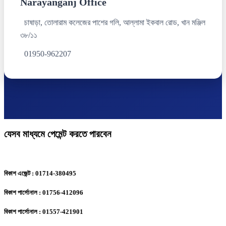
Narayanganj Office
চাষাড়া, তোলারাম কলেজের পাশের গলি, আল্লামা ইকবাল রোড, খান মঞ্জিল
৩৮/১১
01950-962207
যেসব মাধ্যমে পেমেন্ট করতে পারবেন
বিকাশ এজেন্ট : 01714-380495
বিকাশ পার্সোনাল : 01756-412096
বিকাশ পার্সোনাল : 01557-421901