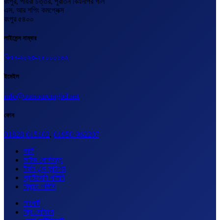
রংপুর, পায়রা চত্তর, পুরাতন বিএনপির গলি
এস, আর শপিং কমপ্লেক্স
রংপুর ৫৪০০
লাইসেন্স নাম্বার
বিএল-২০২৩-২৪০০০১৬২
ইমেইল
info@outsourcingbd.net
ফোন
01828-015102
,
01950-962207
ভর্তি
লাইভ কোর্সসমূহ
টার্মস এন্ড কন্ডিশন
প্রাইভেসি পলিসি
রিফান্ড পলিসি
সাপোর্ট
ফ্রি সেমিনার