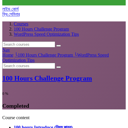
লাইভ কোর্স
ফ্রি সেমিনার
Courses
100 Hours Challenge Program
WordPress Speed Optimization Tips
Nav
Home
└
100 Hours Challenge Program
└
WordPress Speed
Optimization Tips
100 Hours Challenge Program
0
%
Completed
Course content
100 hours Introduce (নিয়ম কানুন)