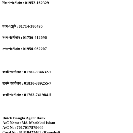
বিকাশ পার্সোনাল : 01952-162329
নগদ এজেন্ট : 01714-380495
নগদ পার্সোনাল : 01756-412096
নগদ পার্সোনাল : 01950-962207
রকেট পার্সোনাল : 01785-334632-7
রকেট পার্সোনাল : 01830-389255-7
রকেট পার্সোনাল : 01763-741984-5
Dutch Bangla Agent Bank
A/C Name: Md. Mosfakul Islam
A/C No: 7017017879669
Card No: 01310422403 (If needed)