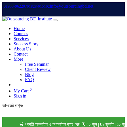
info@outsourcingbd.net
01950-962207
01828-015102
Home
Courses
Services
Success Story
About Us
Contact
More
Free Seminar
Client Review
Blog
FAQ
0
My Cart
Sign in
আপডেট তথ্যঃ
🚨 পরবর্তী অনলাইন ও অফলাইন ব্যাচ শুরু: 🗓️ ২৫ জুন | 0১ জুলাই | ১৫ জু