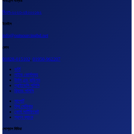
লাইসেন্স নাম্বার
বিএল-২০২৩-২৪০০০১৬২
ইমেইল
info@outsourcingbd.net
ফোন
01828-015102
,
01950-962207
ভর্তি
লাইভ কোর্সসমূহ
টার্মস এন্ড কন্ডিশন
প্রাইভেসি পলিসি
রিফান্ড পলিসি
সাপোর্ট
ফ্রি সেমিনার
কোর্স সার্টিফিকেট
প্রশ্ন ব্যাংক
সোশ্যাল মিডিয়া