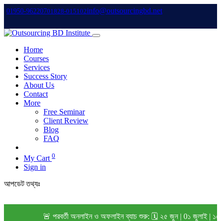
info@outsourcingbd.net
01950-962207
01828-015102
Home
Courses
Services
Success Story
About Us
Contact
More
Free Seminar
Client Review
Blog
FAQ
0
My Cart
Sign in
আপডেট তথ্যঃ
🚨 পরবর্তী অনলাইন ও অফলাইন ব্যাচ শুরু: 🗓️ ২৫ জুন | 0১ জুলাই | ১