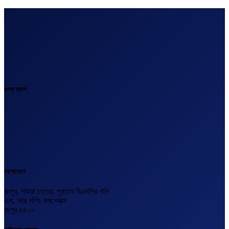
গুগল ম্যাপ
যোগাযোগ
রংপুর, পায়রা চত্তর, পুরাতন বিএনপির গলি
এস, আর শপিং কমপ্লেক্স
রংপুর ৫৪০০