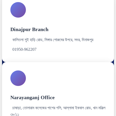
Dinajpur Branch
কালিতলা সুই হাড়ি রোড, সিঙ্গার শোরুমের উপরে, সদর, দিনাজপুর
01950-962207
Narayanganj Office
চাষাড়া, তোলারাম কলেজের পাশের গলি, আল্লামা ইকবাল রোড, খান মঞ্জিল
৩৮/১১