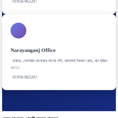
01950-962207
Narayanganj Office
চাষাড়া, তোলারাম কলেজের পাশের গলি, আল্লামা ইকবাল রোড, খান মঞ্জিল
৩৮/১১
01950-962207