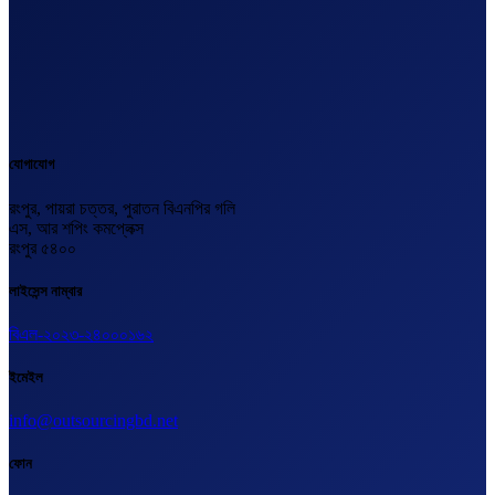
যোগাযোগ
রংপুর, পায়রা চত্তর, পুরাতন বিএনপির গলি
এস, আর শপিং কমপ্লেক্স
রংপুর ৫৪০০
লাইসেন্স নাম্বার
বিএল-২০২৩-২৪০০০১৬২
ইমেইল
info@outsourcingbd.net
ফোন