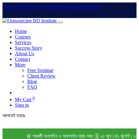
info@outsourcingbd.net
01950-962207
01828-015102
Home
Courses
Services
Success Story
About Us
Contact
More
Free Seminar
Client Review
Blog
FAQ
0
My Cart
Sign in
আপডেট তথ্যঃ
🚨 পরবর্তী অনলাইন ও অফলাইন ব্যাচ শুরু: 🗓️ ২৫ জুন | 0১ জুলাই | ১