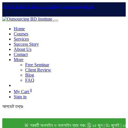
info@outsourcingbd.net
01950-962207
01828-015102
Home
Courses
Services
Success Story
About Us
Contact
More
Free Seminar
Client Review
Blog
FAQ
0
My Cart
Sign in
আপডেট তথ্যঃ
🚨 পরবর্তী অনলাইন ও অফলাইন ব্যাচ শুরু: 🗓️ ২৫ জুন | 0১ জুলাই | ১