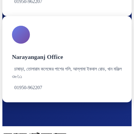
01950-962207
Narayanganj Office
চাষাড়া, তোলারাম কলেজের পাশের গলি, আল্লামা ইকবাল রোড, খান মঞ্জিল
৩৮/১১
01950-962207