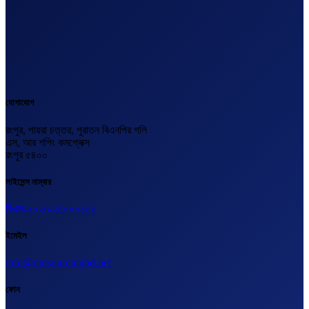
যোগাযোগ
রংপুর, পায়রা চত্তর, পুরাতন বিএনপির গলি
এস, আর শপিং কমপ্লেক্স
রংপুর ৫৪০০
লাইসেন্স নাম্বার
বিএল-২০২৩-২৪০০০১৬২
ইমেইল
info@outsourcingbd.net
ফোন