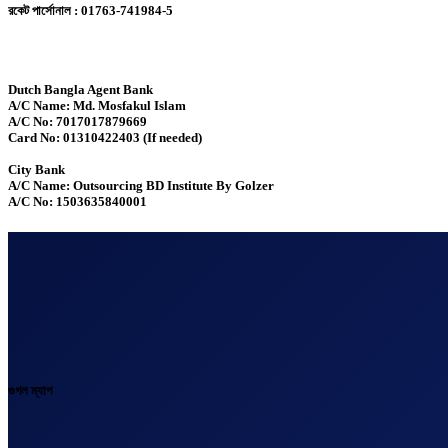
রকেট পার্সোনাল : 01763-741984-5
Dutch Bangla Agent Bank
A/C Name: Md. Mosfakul Islam
A/C No: 7017017879669
Card No: 01310422403 (If needed)
City Bank
A/C Name: Outsourcing BD Institute By Golzer
A/C No: 1503635840001
গুগল ম্যাপ