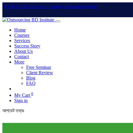
info@outsourcingbd.net
01950-962207
01828-015102
Home
Courses
Services
Success Story
About Us
Contact
More
Free Seminar
Client Review
Blog
FAQ
0
My Cart
Sign in
আপডেট তথ্যঃ