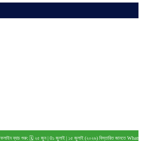
শুরু: 🗓️ ২৫ জুন | 0১ জুলাই | ১৫ জুলাই (২০২৬) বিস্তারিত জানতে WhatsApp করুন