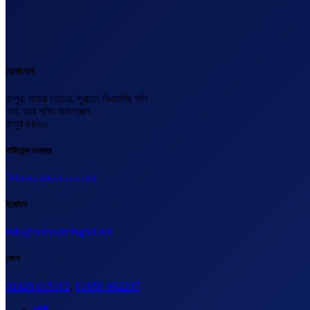
যোগাযোগ
রংপুর, পায়রা চত্তর, পুরাতন বিএনপির গলি
এস, আর শপিং কমপ্লেক্স
রংপুর ৫৪০০
লাইসেন্স নাম্বার
বিএল-২০২৩-২৪০০০১৬২
ইমেইল
info@outsourcingbd.net
ফোন
01828-015102
,
01950-962207
ভর্তি