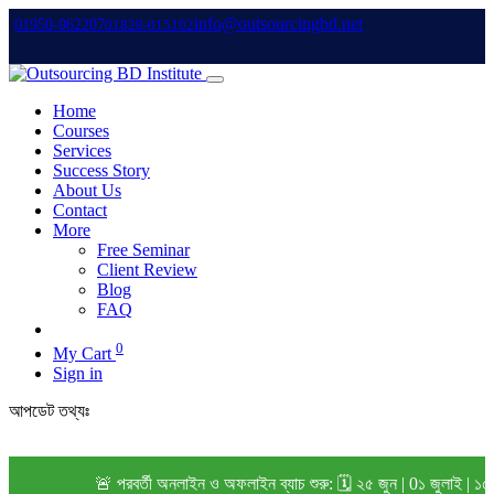
info@outsourcingbd.net
01950-962207
01828-015102
Home
Courses
Services
Success Story
About Us
Contact
More
Free Seminar
Client Review
Blog
FAQ
0
My Cart
Sign in
আপডেট তথ্যঃ
🚨 পরবর্তী অনলাইন ও অফলাইন ব্যাচ শুরু: 🗓️ ২৫ জুন | 0১ জুলাই | ১