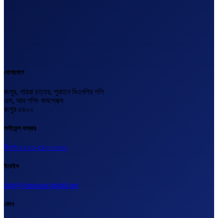
যোগাযোগ
রংপুর, পায়রা চত্তর, পুরাতন বিএনপির গলি
এস, আর শপিং কমপ্লেক্স
রংপুর ৫৪০০
লাইসেন্স নাম্বার
বিএল-২০২৩-২৪০০০১৬২
ইমেইল
info@outsourcingbd.net
ফোন