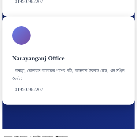
01950-962207
Narayanganj Office
চাষাড়া, তোলারাম কলেজের পাশের গলি, আল্লামা ইকবাল রোড, খান মঞ্জিল
৩৮/১১
01950-962207