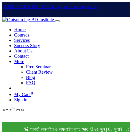
info@outsourcingbd.net
01950-962207
01828-015102
Home
Courses
Services
Success Story
About Us
Contact
More
Free Seminar
Client Review
Blog
FAQ
0
My Cart
Sign in
আপডেট তথ্যঃ
🚨 পরবর্তী অনলাইন ও অফলাইন ব্যাচ শুরু: 🗓️ ২৫ জুন | 0১ জুলাই | ১৫