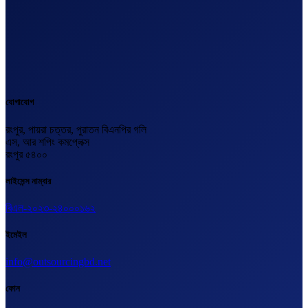
যোগাযোগ
রংপুর, পায়রা চত্তর, পুরাতন বিএনপির গলি
এস, আর শপিং কমপ্লেক্স
রংপুর ৫৪০০
লাইসেন্স নাম্বার
বিএল-২০২৩-২৪০০০১৬২
ইমেইল
info@outsourcingbd.net
ফোন