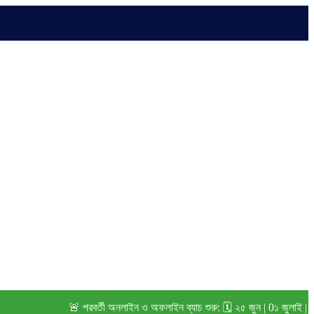
🚨 পরবর্তী অনলাইন ও অফলাইন ব্যাচ শুরু: 🗓️ ২৫ জুন | 0১ জুলাই | ১৫ জুলা