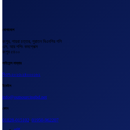
যোগাযোগ
রংপুর, পায়রা চত্তর, পুরাতন বিএনপির গলি
এস, আর শপিং কমপ্লেক্স
রংপুর ৫৪০০
লাইসেন্স নাম্বার
বিএল-২০২৩-২৪০০০১৬২
ইমেইল
info@outsourcingbd.net
ফোন
01828-015102
,
01950-962207
ভর্তি