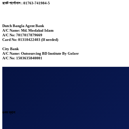
রকেট পার্সোনাল : 01763-741984-5
Dutch Bangla Agent Bank
A/C Name: Md. Mosfakul Islam
A/C No: 7017017879669
Card No: 01310422403 (If needed)
City Bank
A/C Name: Outsourcing BD Institute By Golzer
A/C No: 1503635840001
গুগল ম্যাপ