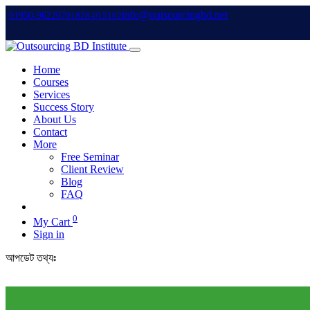
info@outsourcingbd.net
01950-962207
01828-015102
Home
Courses
Services
Success Story
About Us
Contact
More
Free Seminar
Client Review
Blog
FAQ
0
My Cart
Sign in
আপডেট তথ্যঃ