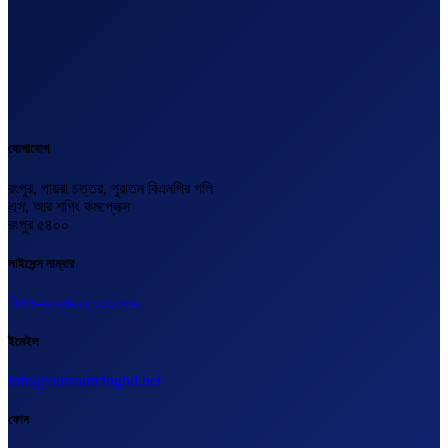
যোগাযোগ
রংপুর, পায়রা চত্তর, পুরাতন বিএনপির গলি
এস, আর শপিং কমপ্লেক্স
রংপুর ৫৪০০
লাইসেন্স নাম্বার
বিএল-২০২৩-২৪০০০১৬২
ইমেইল
info@outsourcingbd.net
ফোন