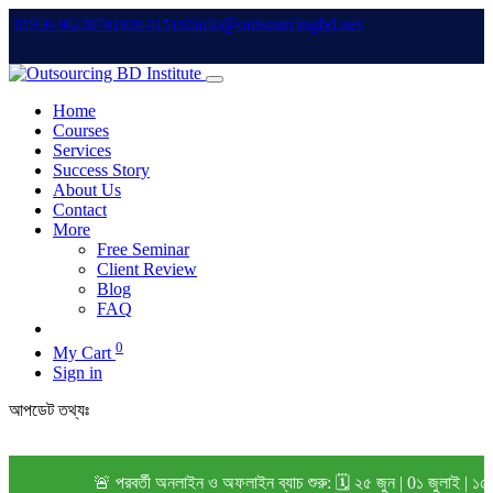
info@outsourcingbd.net
01950-962207
01828-015102
Home
Courses
Services
Success Story
About Us
Contact
More
Free Seminar
Client Review
Blog
FAQ
0
My Cart
Sign in
আপডেট তথ্যঃ
🚨 পরবর্তী অনলাইন ও অফলাইন ব্যাচ শুরু: 🗓️ ২৫ জুন | 0১ জুলাই | ১