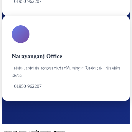
01950-962207
Narayanganj Office
চাষাড়া, তোলারাম কলেজের পাশের গলি, আল্লামা ইকবাল রোড, খান মঞ্জিল
৩৮/১১
01950-962207