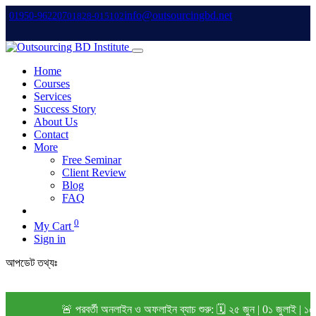
info@outsourcingbd.net
01950-962207
01828-015102
Home
Courses
Services
Success Story
About Us
Contact
More
Free Seminar
Client Review
Blog
FAQ
0
My Cart
Sign in
আপডেট তথ্যঃ
🚨 পরবর্তী অনলাইন ও অফলাইন ব্যাচ শুরু: 🗓️ ২৫ জুন | 0১ জুলাই | ১