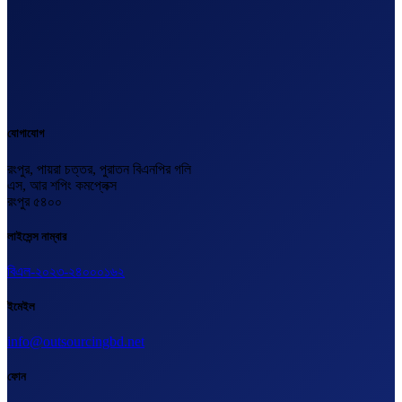
যোগাযোগ
রংপুর, পায়রা চত্তর, পুরাতন বিএনপির গলি
এস, আর শপিং কমপ্লেক্স
রংপুর ৫৪০০
লাইসেন্স নাম্বার
বিএল-২০২৩-২৪০০০১৬২
ইমেইল
info@outsourcingbd.net
ফোন