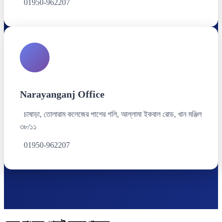
01950-962207
Narayanganj Office
চাষাড়া, তোলারাম কলেজের পাশের গলি, আল্লামা ইকবাল রোড, খান মঞ্জিল
৩৮/১১
01950-962207