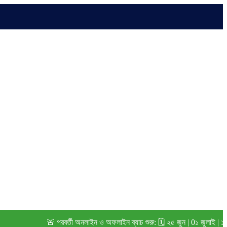
🚨 পরবর্তী অনলাইন ও অফলাইন ব্যাচ শুরু: 🗓️ ২৫ জুন | 0১ জুলাই | ১৫ জুলাই