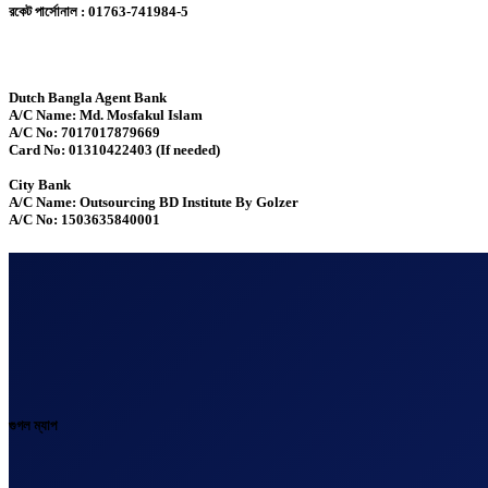
রকেট পার্সোনাল : 01763-741984-5
Dutch Bangla Agent Bank
A/C Name: Md. Mosfakul Islam
A/C No: 7017017879669
Card No: 01310422403 (If needed)
City Bank
A/C Name: Outsourcing BD Institute By Golzer
A/C No: 1503635840001
গুগল ম্যাপ