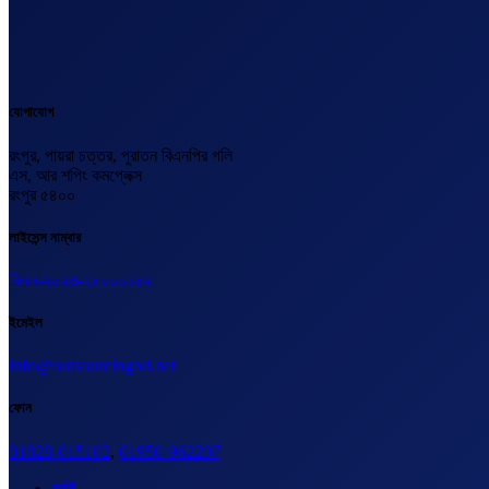
যোগাযোগ
রংপুর, পায়রা চত্তর, পুরাতন বিএনপির গলি
এস, আর শপিং কমপ্লেক্স
রংপুর ৫৪০০
লাইসেন্স নাম্বার
বিএল-২০২৩-২৪০০০১৬২
ইমেইল
info@outsourcingbd.net
ফোন
01828-015102
,
01950-962207
ভর্তি