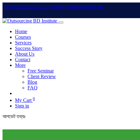
info@outsourcingbd.net
01950-962207
01828-015102
Home
Courses
Services
Success Story
About Us
Contact
More
Free Seminar
Client Review
Blog
FAQ
0
My Cart
Sign in
আপডেট তথ্যঃ