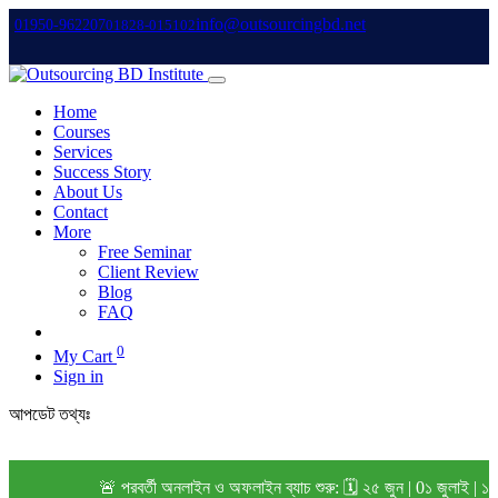
info@outsourcingbd.net
01950-962207
01828-015102
Home
Courses
Services
Success Story
About Us
Contact
More
Free Seminar
Client Review
Blog
FAQ
0
My Cart
Sign in
আপডেট তথ্যঃ
🚨 পরবর্তী অনলাইন ও অফলাইন ব্যাচ শুরু: 🗓️ ২৫ জুন | 0১ জুলাই | ১