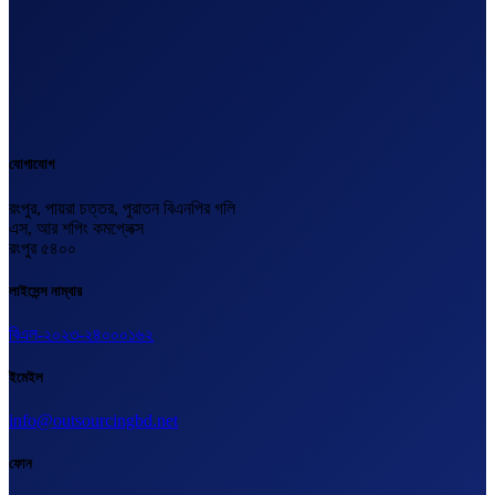
যোগাযোগ
রংপুর, পায়রা চত্তর, পুরাতন বিএনপির গলি
এস, আর শপিং কমপ্লেক্স
রংপুর ৫৪০০
লাইসেন্স নাম্বার
বিএল-২০২৩-২৪০০০১৬২
ইমেইল
info@outsourcingbd.net
ফোন