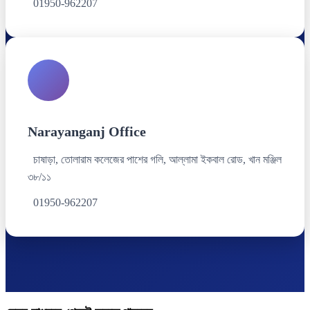
01950-962207
Narayanganj Office
চাষাড়া, তোলারাম কলেজের পাশের গলি, আল্লামা ইকবাল রোড, খান মঞ্জিল
৩৮/১১
01950-962207