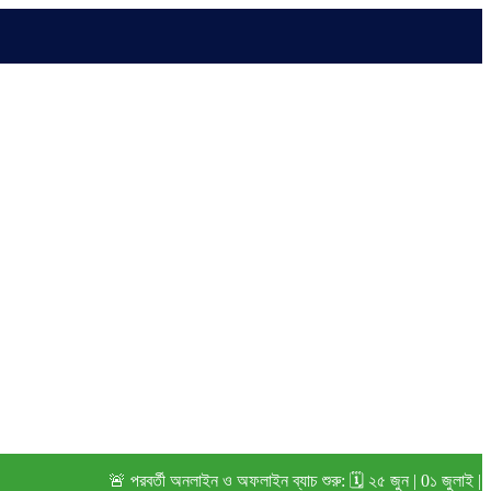
🚨 পরবর্তী অনলাইন ও অফলাইন ব্যাচ শুরু: 🗓️ ২৫ জুন | 0১ জুলাই | ১৫ জুল