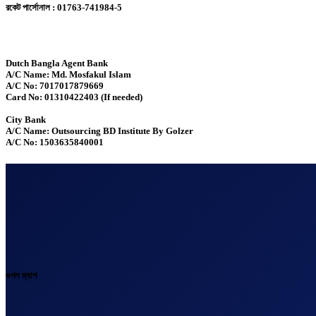
রকেট পার্সোনাল : 01763-741984-5
Dutch Bangla Agent Bank
A/C Name: Md. Mosfakul Islam
A/C No: 7017017879669
Card No: 01310422403 (If needed)
City Bank
A/C Name: Outsourcing BD Institute By Golzer
A/C No: 1503635840001
গুগল ম্যাপ