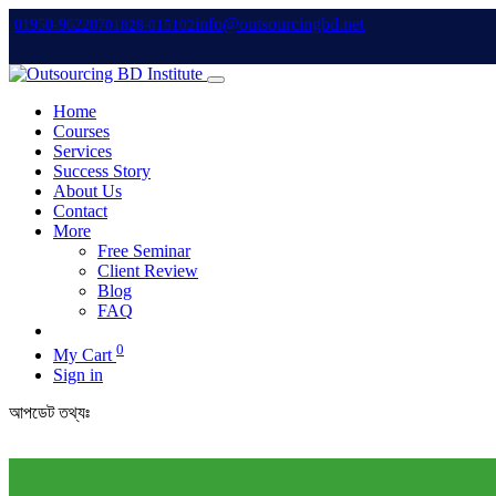
info@outsourcingbd.net
01950-962207
01828-015102
Home
Courses
Services
Success Story
About Us
Contact
More
Free Seminar
Client Review
Blog
FAQ
0
My Cart
Sign in
আপডেট তথ্যঃ