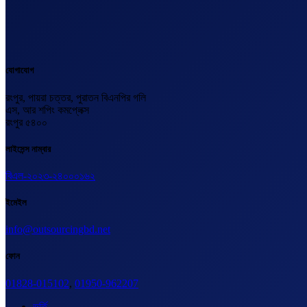
যোগাযোগ
রংপুর, পায়রা চত্তর, পুরাতন বিএনপির গলি
এস, আর শপিং কমপ্লেক্স
রংপুর ৫৪০০
লাইসেন্স নাম্বার
বিএল-২০২৩-২৪০০০১৬২
ইমেইল
info@outsourcingbd.net
ফোন
01828-015102
,
01950-962207
ভর্তি