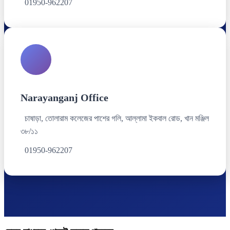
01950-962207
Narayanganj Office
চাষাড়া, তোলারাম কলেজের পাশের গলি, আল্লামা ইকবাল রোড, খান মঞ্জিল
৩৮/১১
01950-962207