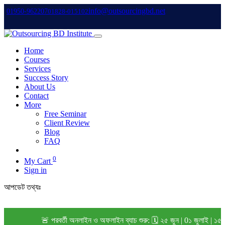
info@outsourcingbd.net
01950-962207
01828-015102
Home
Courses
Services
Success Story
About Us
Contact
More
Free Seminar
Client Review
Blog
FAQ
0
My Cart
Sign in
আপডেট তথ্যঃ
🚨 পরবর্তী অনলাইন ও অফলাইন ব্যাচ শুরু: 🗓️ ২৫ জুন | 0১ জুলাই | ১৫