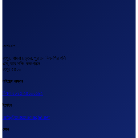
যোগাযোগ
রংপুর, পায়রা চত্তর, পুরাতন বিএনপির গলি
এস, আর শপিং কমপ্লেক্স
রংপুর ৫৪০০
লাইসেন্স নাম্বার
বিএল-২০২৩-২৪০০০১৬২
ইমেইল
info@outsourcingbd.net
ফোন