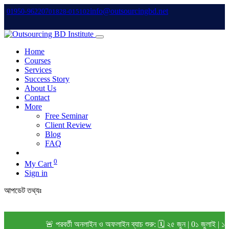
info@outsourcingbd.net
01950-962207
01828-015102
Home
Courses
Services
Success Story
About Us
Contact
More
Free Seminar
Client Review
Blog
FAQ
0
My Cart
Sign in
আপডেট তথ্যঃ
🚨 পরবর্তী অনলাইন ও অফলাইন ব্যাচ শুরু: 🗓️ ২৫ জুন | 0১ জুলাই | 