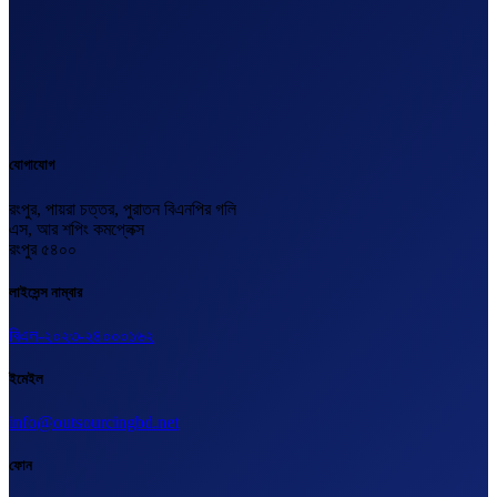
যোগাযোগ
রংপুর, পায়রা চত্তর, পুরাতন বিএনপির গলি
এস, আর শপিং কমপ্লেক্স
রংপুর ৫৪০০
লাইসেন্স নাম্বার
বিএল-২০২৩-২৪০০০১৬২
ইমেইল
info@outsourcingbd.net
ফোন