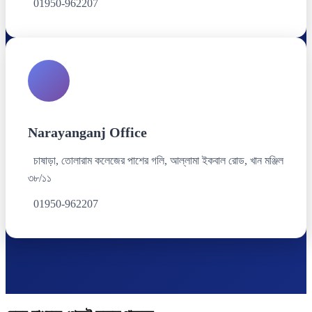
01950-962207
Narayanganj Office
চাষাড়া, তোলারাম কলেজের পাশের গলি, আল্লামা ইকবাল রোড, খান মঞ্জিল
৩৮/১১
01950-962207