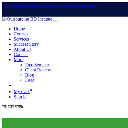
info@outsourcingbd.net
01950-962207
01828-015102
Home
Courses
Services
Success Story
About Us
Contact
More
Free Seminar
Client Review
Blog
FAQ
0
My Cart
Sign in
আপডেট তথ্যঃ