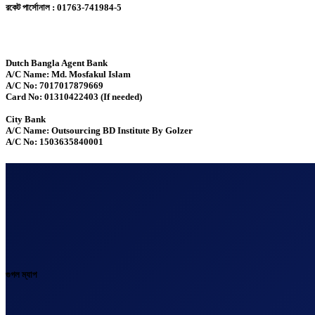
রকেট পার্সোনাল : 01763-741984-5
Dutch Bangla Agent Bank
A/C Name: Md. Mosfakul Islam
A/C No: 7017017879669
Card No: 01310422403 (If needed)
City Bank
A/C Name: Outsourcing BD Institute By Golzer
A/C No: 1503635840001
গুগল ম্যাপ