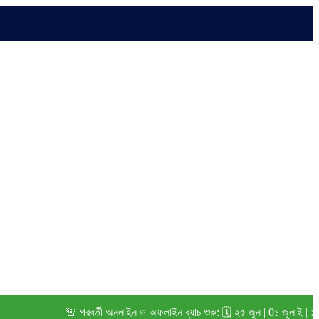
🚨 পরবর্তী অনলাইন ও অফলাইন ব্যাচ শুরু: 🗓️ ২৫ জুন | 0১ জুলাই | ১৫ জুলা