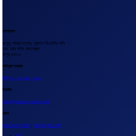
যোগাযোগ
রংপুর, পায়রা চত্তর, পুরাতন বিএনপির গলি
এস, আর শপিং কমপ্লেক্স
রংপুর ৫৪০০
লাইসেন্স নাম্বার
বিএল-২০২৩-২৪০০০১৬২
ইমেইল
info@outsourcingbd.net
ফোন
01828-015102
,
01950-962207
ভর্তি