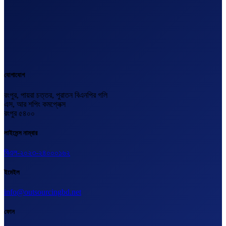
যোগাযোগ
রংপুর, পায়রা চত্তর, পুরাতন বিএনপির গলি
এস, আর শপিং কমপ্লেক্স
রংপুর ৫৪০০
লাইসেন্স নাম্বার
বিএল-২০২৩-২৪০০০১৬২
ইমেইল
info@outsourcingbd.net
ফোন