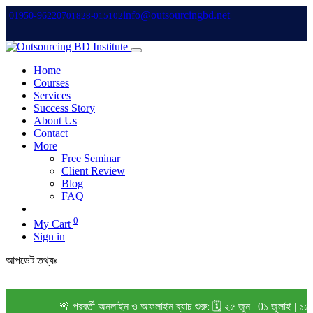
info@outsourcingbd.net
01950-962207
01828-015102
Home
Courses
Services
Success Story
About Us
Contact
More
Free Seminar
Client Review
Blog
FAQ
0
My Cart
Sign in
আপডেট তথ্যঃ
🚨 পরবর্তী অনলাইন ও অফলাইন ব্যাচ শুরু: 🗓️ ২৫ জুন | 0১ জুলাই | ১