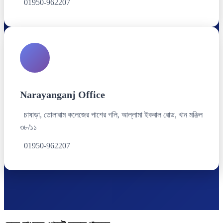
01950-962207
Narayanganj Office
চাষাড়া, তোলারাম কলেজের পাশের গলি, আল্লামা ইকবাল রোড, খান মঞ্জিল
৩৮/১১
01950-962207