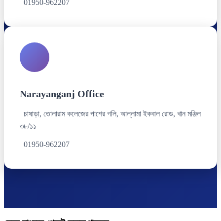
01950-962207
Narayanganj Office
চাষাড়া, তোলারাম কলেজের পাশের গলি, আল্লামা ইকবাল রোড, খান মঞ্জিল
৩৮/১১
01950-962207