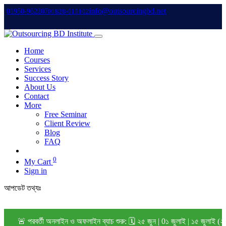
info@outsourcingbd.net
01950-962207
01828-015102
Home
Courses
Services
Success Story
About Us
Contact
More
Free Seminar
Client Review
Blog
FAQ
0
My Cart
Sign in
আপডেট তথ্যঃ
🚨 পরবর্তী অনলাইন ও অফলাইন ব্যাচ শুরু: 🗓️ ২৫ জুন | 0১ জুলাই | ১৫ জুলাই (