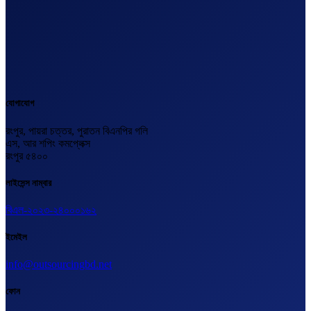
যোগাযোগ
রংপুর, পায়রা চত্তর, পুরাতন বিএনপির গলি
এস, আর শপিং কমপ্লেক্স
রংপুর ৫৪০০
লাইসেন্স নাম্বার
বিএল-২০২৩-২৪০০০১৬২
ইমেইল
info@outsourcingbd.net
ফোন