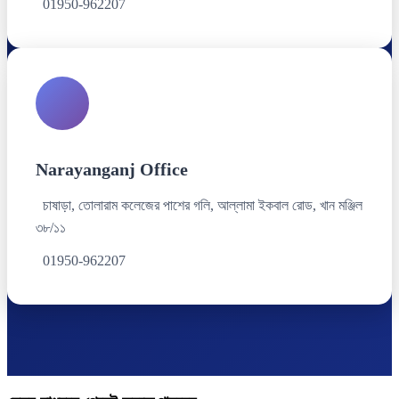
01950-962207
Narayanganj Office
চাষাড়া, তোলারাম কলেজের পাশের গলি, আল্লামা ইকবাল রোড, খান মঞ্জিল
৩৮/১১
01950-962207