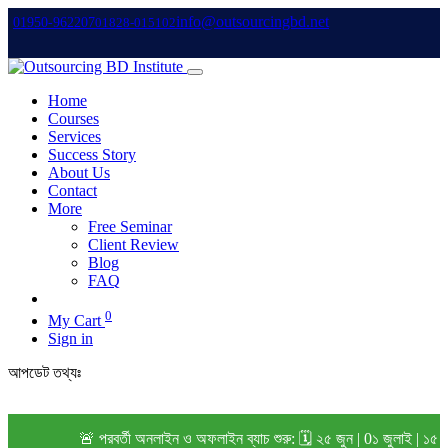
info@outsourcingbd.net
01950-962207
01828-015102
Home
Courses
Services
Success Story
About Us
Contact
More
Free Seminar
Client Review
Blog
FAQ
0
My Cart
Sign in
আপডেট তথ্যঃ
🚨 পরবর্তী অনলাইন ও অফলাইন ব্যাচ শুরু: 🗓️ ২৫ জুন | 0১ জুলাই | ১৫