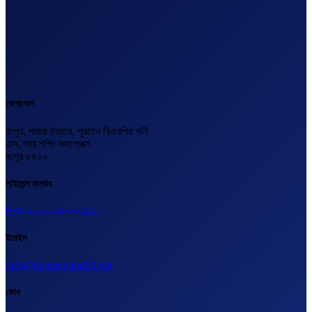
যোগাযোগ
রংপুর, পায়রা চত্তর, পুরাতন বিএনপির গলি
এস, আর শপিং কমপ্লেক্স
রংপুর ৫৪০০
লাইসেন্স নাম্বার
বিএল-২০২৩-২৪০০০১৬২
ইমেইল
info@outsourcingbd.net
ফোন