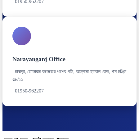
01950-962207
Narayanganj Office
চাষাড়া, তোলারাম কলেজের পাশের গলি, আল্লামা ইকবাল রোড, খান মঞ্জিল
৩৮/১১
01950-962207