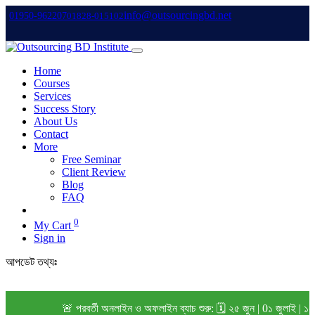
info@outsourcingbd.net
01950-962207
01828-015102
Home
Courses
Services
Success Story
About Us
Contact
More
Free Seminar
Client Review
Blog
FAQ
0
My Cart
Sign in
আপডেট তথ্যঃ
🚨 পরবর্তী অনলাইন ও অফলাইন ব্যাচ শুরু: 🗓️ ২৫ জুন | 0১ জুলাই | ১