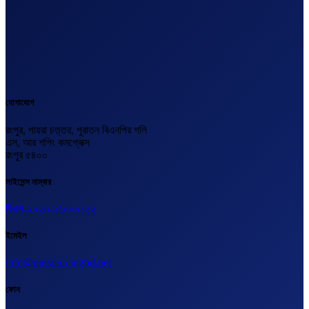
যোগাযোগ
রংপুর, পায়রা চত্তর, পুরাতন বিএনপির গলি
এস, আর শপিং কমপ্লেক্স
রংপুর ৫৪০০
লাইসেন্স নাম্বার
বিএল-২০২৩-২৪০০০১৬২
ইমেইল
info@outsourcingbd.net
ফোন